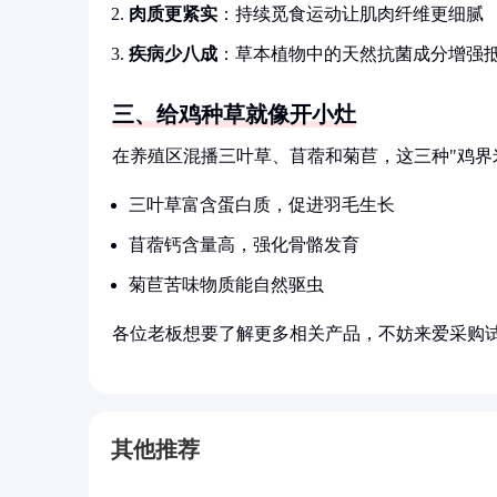
肉质更紧实
：持续觅食运动让肌肉纤维更细腻
疾病少八成
：草本植物中的天然抗菌成分增强
三、给鸡种草就像开小灶
在养殖区混播三叶草、苜蓿和菊苣，这三种"鸡界
三叶草富含蛋白质，促进羽毛生长
苜蓿钙含量高，强化骨骼发育
菊苣苦味物质能自然驱虫
各位老板想要了解更多相关产品，不妨来爱采购
其他推荐