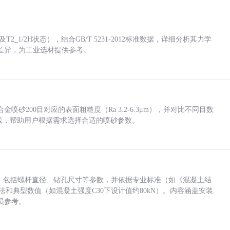
_1/2H状态），结合GB/T 5231-2012标准数据，详细分析其力学
差异，为工业选材提供参考。
砂200目对应的表面粗糙度（Ra 3.2-6.3μm），并对比不同目数
业实践，帮助用户根据需求选择合适的喷砂参数。
力，包括螺杆直径、钻孔尺寸等参数，并依据专业标准（如《混凝土结
方法和典型数值（如混凝土强度C30下设计值约80kN）。内容涵盖安装
员参考。