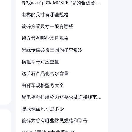
寻找nce01p30k MOSFET管的合适替代
型号
电梯的尺寸有哪些规格
镀锌方管尺寸一般有哪些
铝方管有哪些常见规格
光线传媒参投三国的星空爆冷
横担型号对应重量
锰矿石产品化合水含量
曲臂车规格型号大全
配电柜母排螺栓力矩要求及连接规范详
解
膨胀螺丝尺寸是多少
镀锌方管有哪些常见规格和型号