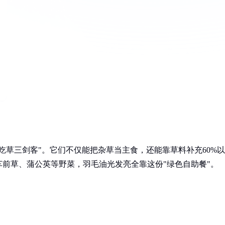
吃草三剑客"。它们不仅能把杂草当主食，还能靠草料补充60%以
前草、蒲公英等野菜，羽毛油光发亮全靠这份"绿色自助餐"。