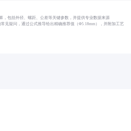
底孔计算，包括外径、螺距、公差等关键参数，并提供专业数据来源
孔尺寸的常见疑问，通过公式推导给出精确推荐值（Φ5.18mm），并附加工艺
药品医疗器械网络信息服务备案(京)网药械信息备字（2021）第00159号
京ICP证030173号
京公网安备11000002000001号