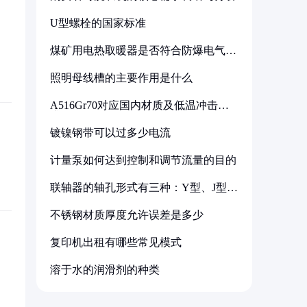
U型螺栓的国家标准
煤矿用电热取暖器是否符合防爆电气设
备标准
照明母线槽的主要作用是什么
A516Gr70对应国内材质及低温冲击要
求解析
镀镍钢带可以过多少电流
计量泵如何达到控制和调节流量的目的
联轴器的轴孔形式有三种：Y型、J型、
Z型
不锈钢材质厚度允许误差是多少
复印机出租有哪些常见模式
溶于水的润滑剂的种类