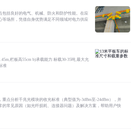
点包括良好的电气、机械、防火和防护性能。在应
心等场所，凭借自身优势满足不同领域对电力供应
5m,栏板高55cm b)承载能力:标载30-35吨,最大允
标准
点分析千兆光模块的收光标准（典型值为-3dBm至-24dBm），并
常的常见原因（如光纤损耗、连接器问题）及解决方案，帮助用户快