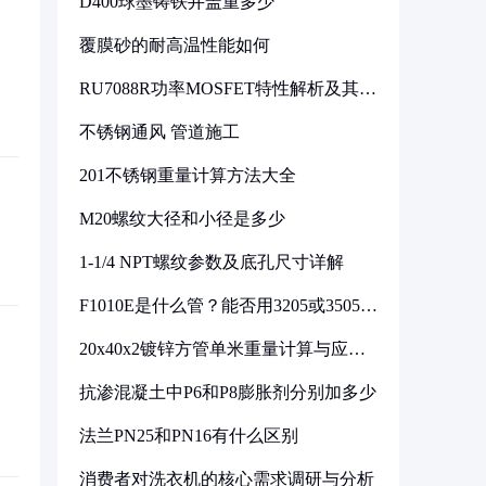
D400球墨铸铁井盖重多少
覆膜砂的耐高温性能如何
RU7088R功率MOSFET特性解析及其在
可调电源设计中的实践
不锈钢通风 管道施工
201不锈钢重量计算方法大全
M20螺纹大径和小径是多少
1-1/4 NPT螺纹参数及底孔尺寸详解
F1010E是什么管？能否用3205或3505代
换
20x40x2镀锌方管单米重量计算与应用
分析
抗渗混凝土中P6和P8膨胀剂分别加多少
法兰PN25和PN16有什么区别
消费者对洗衣机的核心需求调研与分析