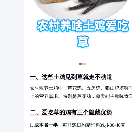
一、这些土鸡见到草就走不动道
农村散养土鸡中，芦花鸡、五黑鸡、狼山鸡堪称"
上的营养需求。特别是芦花鸡，每天能主动啄食车
二、爱吃草的鸡有三个隐藏优势
成本省一半
：每只鸡日均精饲料减少30-40克