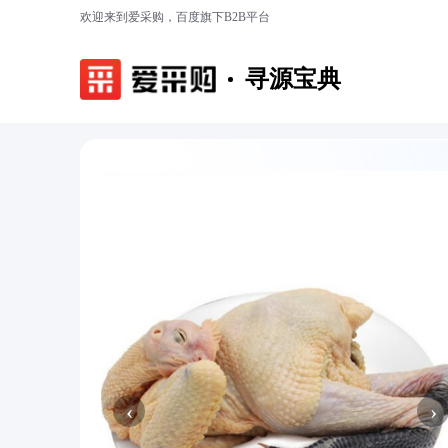
欢迎来到爱采购，百度旗下B2B平台
寻源宝典
‹
›