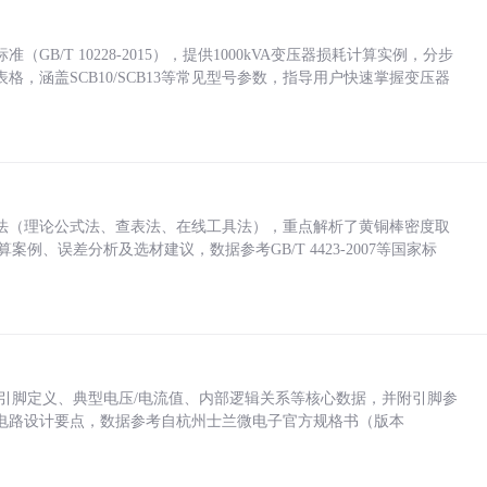
/T 10228-2015），提供1000kVA变压器损耗计算实例，分步
，涵盖SCB10/SCB13等常见型号参数，指导用户快速掌握变压器
法（理论公式法、查表法、在线工具法），重点解析了黄铜棒密度取
计算案例、误差分析及选材建议，数据参考GB/T 4423-2007等国家标
括各引脚定义、典型电压/电流值、内部逻辑关系等核心数据，并附引脚参
电路设计要点，数据参考自杭州士兰微电子官方规格书（版本