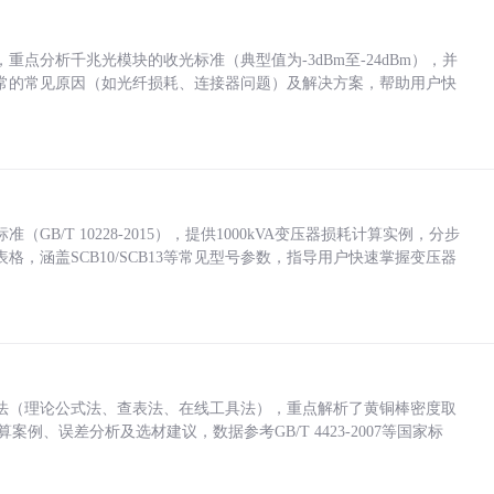
点分析千兆光模块的收光标准（典型值为-3dBm至-24dBm），并
常的常见原因（如光纤损耗、连接器问题）及解决方案，帮助用户快
/T 10228-2015），提供1000kVA变压器损耗计算实例，分步
，涵盖SCB10/SCB13等常见型号参数，指导用户快速掌握变压器
法（理论公式法、查表法、在线工具法），重点解析了黄铜棒密度取
计算案例、误差分析及选材建议，数据参考GB/T 4423-2007等国家标