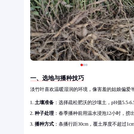
一、选地与播种技巧
淡竹叶喜欢温暖湿润的环境，像害羞的姑娘偏爱
土壤准备
：选择疏松肥沃的沙壤土，pH值5.5-
种子处理
：春季播种前用温水浸泡12小时，捞
播种方式
：条播行距30cm，覆土厚度不超过1cm