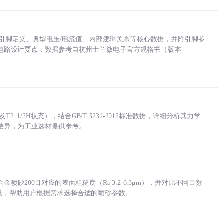
括各引脚定义、典型电压/电流值、内部逻辑关系等核心数据，并附引脚参
电路设计要点，数据参考自杭州士兰微电子官方规格书（版本
_1/2H状态），结合GB/T 5231-2012标准数据，详细分析其力学
差异，为工业选材提供参考。
砂200目对应的表面粗糙度（Ra 3.2-6.3μm），并对比不同目数
业实践，帮助用户根据需求选择合适的喷砂参数。