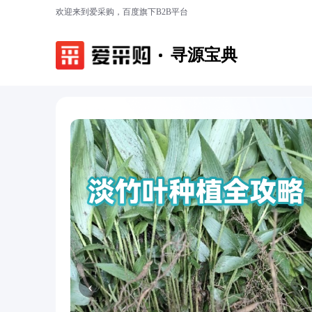
欢迎来到爱采购，百度旗下B2B平台
寻源宝典
‹
›