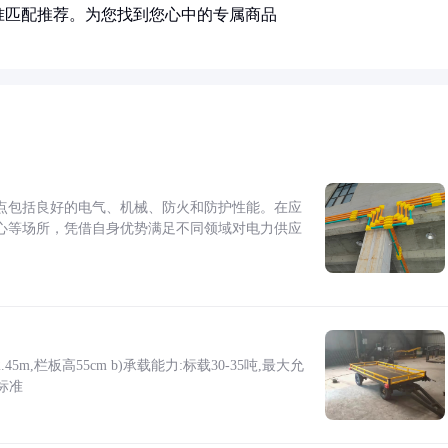
准匹配推荐。为您找到您心中的专属商品
点包括良好的电气、机械、防火和防护性能。在应
心等场所，凭借自身优势满足不同领域对电力供应
5m,栏板高55cm b)承载能力:标载30-35吨,最大允
标准