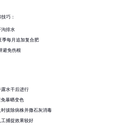
和技巧：
开沟排水
长旺季每月追加复合肥
耕避免伤根
午露水干后进行
避免暴晒变色
及时拔除病株并撒石灰消毒
人工捕捉效果较好