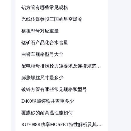
铝方管有哪些常见规格
光线传媒参投三国的星空爆冷
横担型号对应重量
锰矿石产品化合水含量
曲臂车规格型号大全
配电柜母排螺栓力矩要求及连接规范详
解
膨胀螺丝尺寸是多少
镀锌方管有哪些常见规格和型号
D400球墨铸铁井盖重多少
覆膜砂的耐高温性能如何
RU7088R功率MOSFET特性解析及其在
可调电源设计中的实践