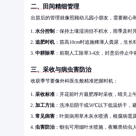
二、田间精细管理
出苗后的管理就像照顾幼儿园小朋友，需要耐心
水分控制
：保持土壤湿润但不积水，雨季及时
追肥时机
：苗高10cm时追施稀薄人粪尿，生
中耕除草
：前期人工除草3-4次，封垄后停止中
三、采收与病虫害防治
收获季节要像外科医生般精准把握时机：
采收标准
：开花前叶片最肥厚时采收，晴天上
加工方法
：洗净后阴干或50℃以下低温烘干，
常见病害
：叶斑病用草木灰水喷洒，根腐病需
虫害防治
：蚜虫可用烟叶水喷施，夜蛾类幼虫