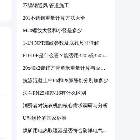
不锈钢通风 管道施工
201不锈钢重量计算方法大全
M20螺纹大径和小径是多少
1-1/4 NPT螺纹参数及底孔尺寸详解
F1010E是什么管？能否用3205或3505代
换
20x40x2镀锌方管单米重量计算与应用
分析
抗渗混凝土中P6和P8膨胀剂分别加多少
法兰PN25和PN16有什么区别
消费者对洗衣机的核心需求调研与分析
U型螺栓的国家标准
煤矿用电热取暖器是否符合防爆电气设
备标准