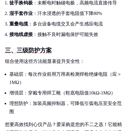
徒手换钨极
：未断电时触碰电极，高频电流直接传导
湿手套作业
：汗水浸透的手套电阻值下降80%
重叠电缆
：多台设备电缆交叉会产生感应电流
接地线虚接
：接触不良时漏电保护可能失效
三、三级防护方案
组合使用这些方法能显著提升安全性：
基础层：每次作业前用万用表检测焊枪绝缘电阻（应＞
1MΩ）
增强层：穿戴专用焊工靴（鞋底电阻值10kΩ-1MΩ）
理想防护：加装高频抑制器，可降低引弧电压至安全范
围
想要高效找到心仪产品？爱采购是您的不二之选！它能精