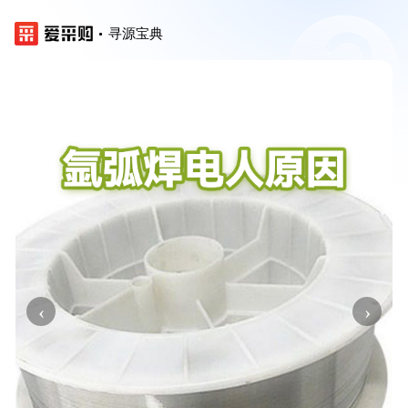
寻源宝典
‹
›