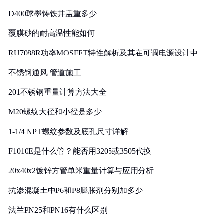
D400球墨铸铁井盖重多少
覆膜砂的耐高温性能如何
RU7088R功率MOSFET特性解析及其在可调电源设计中的
实践
不锈钢通风 管道施工
201不锈钢重量计算方法大全
M20螺纹大径和小径是多少
1-1/4 NPT螺纹参数及底孔尺寸详解
F1010E是什么管？能否用3205或3505代换
20x40x2镀锌方管单米重量计算与应用分析
抗渗混凝土中P6和P8膨胀剂分别加多少
法兰PN25和PN16有什么区别