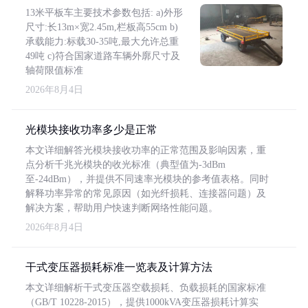
13米平板车主要技术参数包括: a)外形
尺寸:长13m×宽2.45m,栏板高55cm b)
承载能力:标载30-35吨,最大允许总重
49吨 c)符合国家道路车辆外廓尺寸及
轴荷限值标准
2026年8月4日
光模块接收功率多少是正常
本文详细解答光模块接收功率的正常范围及影响因素，重
点分析千兆光模块的收光标准（典型值为-3dBm
至-24dBm），并提供不同速率光模块的参考值表格。同时
解释功率异常的常见原因（如光纤损耗、连接器问题）及
解决方案，帮助用户快速判断网络性能问题。
2026年8月4日
干式变压器损耗标准一览表及计算方法
本文详细解析干式变压器空载损耗、负载损耗的国家标准
（GB/T 10228-2015），提供1000kVA变压器损耗计算实