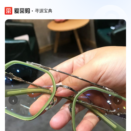
寻源宝典
‹
›