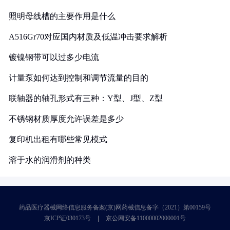
照明母线槽的主要作用是什么
A516Gr70对应国内材质及低温冲击要求解析
镀镍钢带可以过多少电流
计量泵如何达到控制和调节流量的目的
联轴器的轴孔形式有三种：Y型、J型、Z型
不锈钢材质厚度允许误差是多少
复印机出租有哪些常见模式
溶于水的润滑剂的种类
药品医疗器械网络信息服务备案(京)网药械信息备字（2021）第00159号
京ICP证030173号
京公网安备11000002000001号