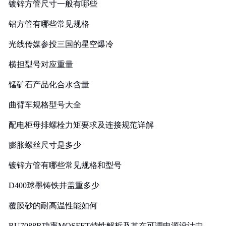
镀锌方管尺寸一般有哪些
铝方管有哪些常见规格
光线传媒参投三国的星空爆冷
横担型号对应重量
锰矿石产品化合水含量
曲臂车规格型号大全
配电柜母排螺栓力矩要求及连接规范详解
膨胀螺丝尺寸是多少
镀锌方管有哪些常见规格和型号
D400球墨铸铁井盖重多少
覆膜砂的耐高温性能如何
RU7088R功率MOSFET特性解析及其在可调电源设计中的