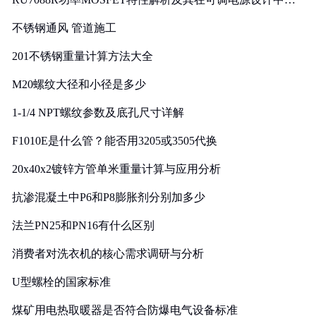
实践
不锈钢通风 管道施工
201不锈钢重量计算方法大全
M20螺纹大径和小径是多少
1-1/4 NPT螺纹参数及底孔尺寸详解
F1010E是什么管？能否用3205或3505代换
20x40x2镀锌方管单米重量计算与应用分析
抗渗混凝土中P6和P8膨胀剂分别加多少
法兰PN25和PN16有什么区别
消费者对洗衣机的核心需求调研与分析
U型螺栓的国家标准
煤矿用电热取暖器是否符合防爆电气设备标准