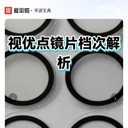
寻源宝典
‹
›