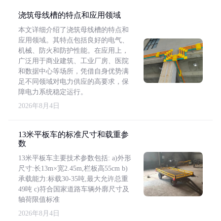
浇筑母线槽的特点和应用领域
本文详细介绍了浇筑母线槽的特点和
应用领域。其特点包括良好的电气、
机械、防火和防护性能。在应用上，
广泛用于商业建筑、工业厂房、医院
和数据中心等场所，凭借自身优势满
足不同领域对电力供应的高要求，保
障电力系统稳定运行。
2026年8月4日
13米平板车的标准尺寸和载重参
数
13米平板车主要技术参数包括: a)外形
尺寸:长13m×宽2.45m,栏板高55cm b)
承载能力:标载30-35吨,最大允许总重
49吨 c)符合国家道路车辆外廓尺寸及
轴荷限值标准
2026年8月4日