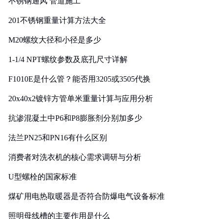
不锈钢通风 管道施工
201不锈钢重量计算方法大全
M20螺纹大径和小径是多少
1-1/4 NPT螺纹参数及底孔尺寸详解
F1010E是什么管？能否用3205或3505代换
20x40x2镀锌方管单米重量计算与应用分析
抗渗混凝土中P6和P8膨胀剂分别加多少
法兰PN25和PN16有什么区别
消费者对洗衣机的核心需求调研与分析
U型螺栓的国家标准
煤矿用电热取暖器是否符合防爆电气设备标准
照明母线槽的主要作用是什么