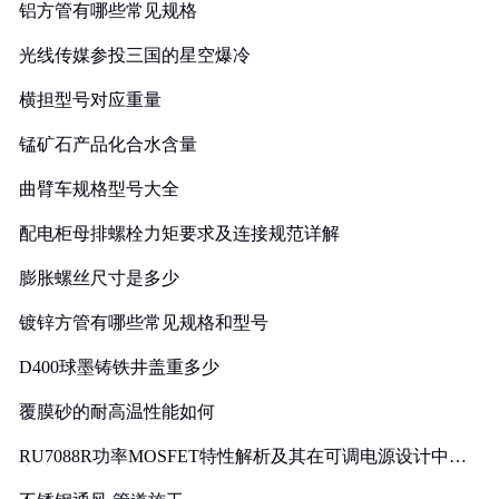
铝方管有哪些常见规格
光线传媒参投三国的星空爆冷
横担型号对应重量
锰矿石产品化合水含量
曲臂车规格型号大全
配电柜母排螺栓力矩要求及连接规范详解
膨胀螺丝尺寸是多少
镀锌方管有哪些常见规格和型号
D400球墨铸铁井盖重多少
覆膜砂的耐高温性能如何
RU7088R功率MOSFET特性解析及其在可调电源设计中的
实践