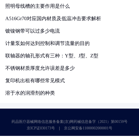
照明母线槽的主要作用是什么
A516Gr70对应国内材质及低温冲击要求解析
镀镍钢带可以过多少电流
计量泵如何达到控制和调节流量的目的
联轴器的轴孔形式有三种：Y型、J型、Z型
不锈钢材质厚度允许误差是多少
复印机出租有哪些常见模式
溶于水的润滑剂的种类
药品医疗器械网络信息服务备案(京)网药械信息备字（2021）第00159号
京ICP证030173号
京公网安备11000002000001号