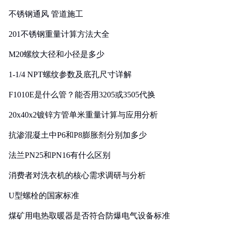
实践
不锈钢通风 管道施工
201不锈钢重量计算方法大全
M20螺纹大径和小径是多少
1-1/4 NPT螺纹参数及底孔尺寸详解
F1010E是什么管？能否用3205或3505代换
20x40x2镀锌方管单米重量计算与应用分析
抗渗混凝土中P6和P8膨胀剂分别加多少
法兰PN25和PN16有什么区别
消费者对洗衣机的核心需求调研与分析
U型螺栓的国家标准
煤矿用电热取暖器是否符合防爆电气设备标准