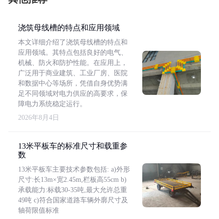
浇筑母线槽的特点和应用领域
本文详细介绍了浇筑母线槽的特点和
应用领域。其特点包括良好的电气、
机械、防火和防护性能。在应用上，
广泛用于商业建筑、工业厂房、医院
和数据中心等场所，凭借自身优势满
足不同领域对电力供应的高要求，保
障电力系统稳定运行。
2026年8月4日
13米平板车的标准尺寸和载重参
数
13米平板车主要技术参数包括: a)外形
尺寸:长13m×宽2.45m,栏板高55cm b)
承载能力:标载30-35吨,最大允许总重
49吨 c)符合国家道路车辆外廓尺寸及
轴荷限值标准