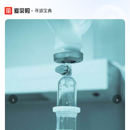
寻源宝典
‹
›