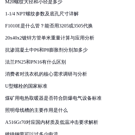
M20螺纹大径和小径是多少
1-1/4 NPT螺纹参数及底孔尺寸详解
F1010E是什么管？能否用3205或3505代换
20x40x2镀锌方管单米重量计算与应用分析
抗渗混凝土中P6和P8膨胀剂分别加多少
法兰PN25和PN16有什么区别
消费者对洗衣机的核心需求调研与分析
U型螺栓的国家标准
煤矿用电热取暖器是否符合防爆电气设备标准
照明母线槽的主要作用是什么
A516Gr70对应国内材质及低温冲击要求解析
镀镍钢带可以过多少电流