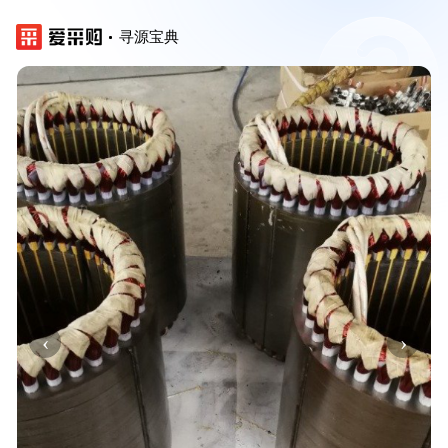
寻源宝典
‹
›