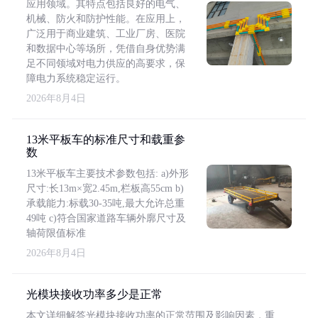
应用领域。其特点包括良好的电气、
机械、防火和防护性能。在应用上，
广泛用于商业建筑、工业厂房、医院
和数据中心等场所，凭借自身优势满
足不同领域对电力供应的高要求，保
障电力系统稳定运行。
2026年8月4日
13米平板车的标准尺寸和载重参
数
13米平板车主要技术参数包括: a)外形
尺寸:长13m×宽2.45m,栏板高55cm b)
承载能力:标载30-35吨,最大允许总重
49吨 c)符合国家道路车辆外廓尺寸及
轴荷限值标准
2026年8月4日
光模块接收功率多少是正常
本文详细解答光模块接收功率的正常范围及影响因素，重