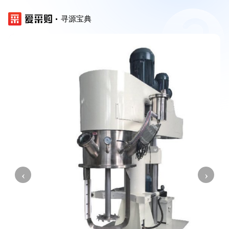
寻源宝典
‹
›