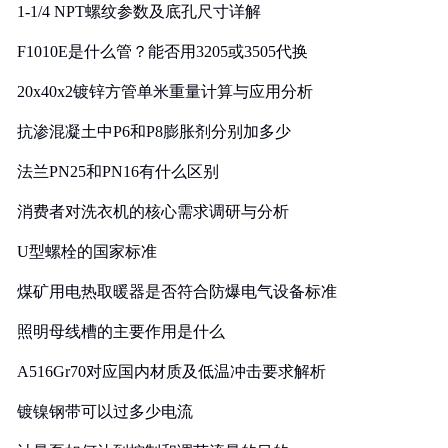
1-1/4 NPT螺纹参数及底孔尺寸详解
F1010E是什么管？能否用3205或3505代换
20x40x2镀锌方管单米重量计算与应用分析
抗渗混凝土中P6和P8膨胀剂分别加多少
法兰PN25和PN16有什么区别
消费者对洗衣机的核心需求调研与分析
U型螺栓的国家标准
煤矿用电热取暖器是否符合防爆电气设备标准
照明母线槽的主要作用是什么
A516Gr70对应国内材质及低温冲击要求解析
镀镍钢带可以过多少电流