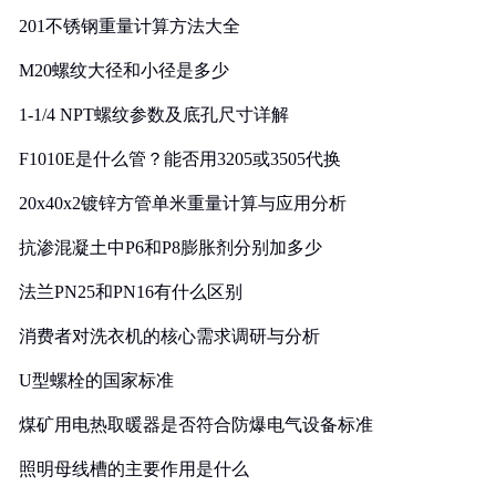
201不锈钢重量计算方法大全
M20螺纹大径和小径是多少
1-1/4 NPT螺纹参数及底孔尺寸详解
F1010E是什么管？能否用3205或3505代换
20x40x2镀锌方管单米重量计算与应用分析
抗渗混凝土中P6和P8膨胀剂分别加多少
法兰PN25和PN16有什么区别
消费者对洗衣机的核心需求调研与分析
U型螺栓的国家标准
煤矿用电热取暖器是否符合防爆电气设备标准
照明母线槽的主要作用是什么