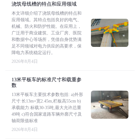
浇筑母线槽的特点和应用领域
本文详细介绍了浇筑母线槽的特点和
应用领域。其特点包括良好的电气、
机械、防火和防护性能。在应用上，
广泛用于商业建筑、工业厂房、医院
和数据中心等场所，凭借自身优势满
足不同领域对电力供应的高要求，保
障电力系统稳定运行。
2026年8月4日
13米平板车的标准尺寸和载重参
数
13米平板车主要技术参数包括: a)外形
尺寸:长13m×宽2.45m,栏板高55cm b)
承载能力:标载30-35吨,最大允许总重
49吨 c)符合国家道路车辆外廓尺寸及
轴荷限值标准
2026年8月4日