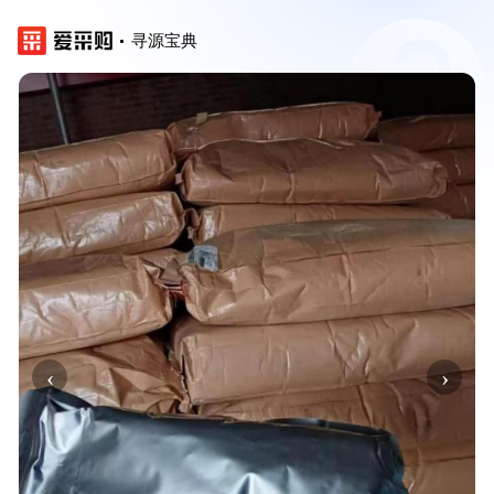
寻源宝典
‹
›