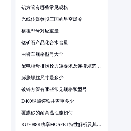
铝方管有哪些常见规格
光线传媒参投三国的星空爆冷
横担型号对应重量
锰矿石产品化合水含量
曲臂车规格型号大全
配电柜母排螺栓力矩要求及连接规范详
解
膨胀螺丝尺寸是多少
镀锌方管有哪些常见规格和型号
D400球墨铸铁井盖重多少
覆膜砂的耐高温性能如何
RU7088R功率MOSFET特性解析及其在
可调电源设计中的实践