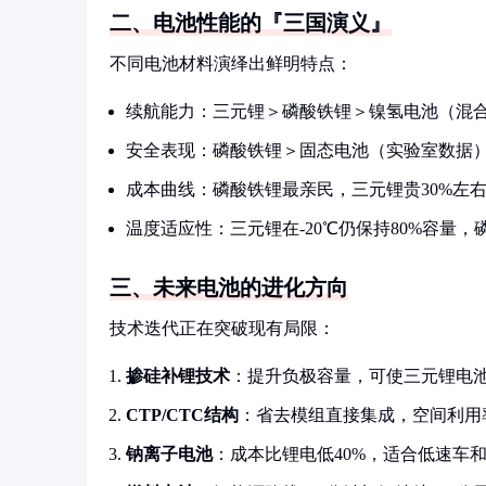
二、电池性能的『三国演义』
不同电池材料演绎出鲜明特点：
续航能力：三元锂＞磷酸铁锂＞镍氢电池（混
安全表现：磷酸铁锂＞固态电池（实验室数据
成本曲线：磷酸铁锂最亲民，三元锂贵30%左
温度适应性：三元锂在-20℃仍保持80%容量
三、未来电池的进化方向
技术迭代正在突破现有局限：
掺硅补锂技术
：提升负极容量，可使三元锂电池
CTP/CTC结构
：省去模组直接集成，空间利用率
钠离子电池
：成本比锂电低40%，适合低速车