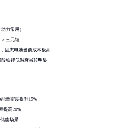
合动力常用）
）＞三元锂
右，固态电池当前成本极高
，磷酸铁锂低温衰减较明显
能量密度提升15%
提高20%
和储能场景