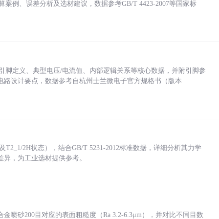
计算案例、误差分析及选材建议，数据参考GB/T 4423-2007等国家标
括各引脚定义、典型电压/电流值、内部逻辑关系等核心数据，并附引脚参
电路设计要点，数据参考自杭州士兰微电子官方规格书（版本
_1/2H状态），结合GB/T 5231-2012标准数据，详细分析其力学
差异，为工业选材提供参考。
砂200目对应的表面粗糙度（Ra 3.2-6.3μm），并对比不同目数