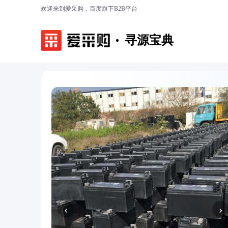
欢迎来到爱采购，百度旗下B2B平台
寻源宝典
‹
›