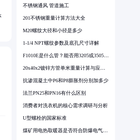
不锈钢通风 管道施工
体
201不锈钢重量计算方法大全
M20螺纹大径和小径是多少
1-1/4 NPT螺纹参数及底孔尺寸详解
F1010E是什么管？能否用3205或3505代
换
20x40x2镀锌方管单米重量计算与应用
分析
抗渗混凝土中P6和P8膨胀剂分别加多少
法兰PN25和PN16有什么区别
消费者对洗衣机的核心需求调研与分析
U型螺栓的国家标准
煤矿用电热取暖器是否符合防爆电气设
备标准