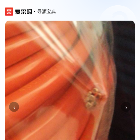
寻源宝典
‹
›