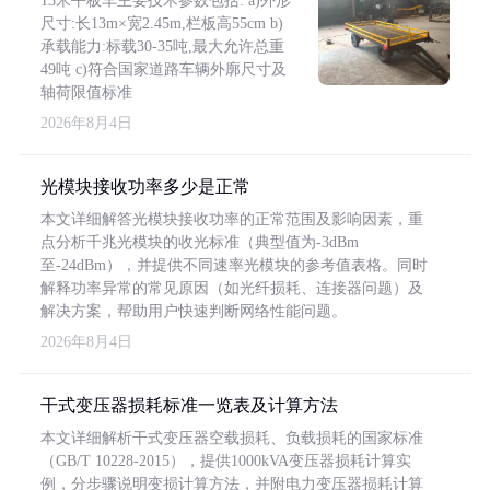
13米平板车主要技术参数包括: a)外形
尺寸:长13m×宽2.45m,栏板高55cm b)
承载能力:标载30-35吨,最大允许总重
49吨 c)符合国家道路车辆外廓尺寸及
轴荷限值标准
2026年8月4日
光模块接收功率多少是正常
本文详细解答光模块接收功率的正常范围及影响因素，重
点分析千兆光模块的收光标准（典型值为-3dBm
至-24dBm），并提供不同速率光模块的参考值表格。同时
解释功率异常的常见原因（如光纤损耗、连接器问题）及
解决方案，帮助用户快速判断网络性能问题。
2026年8月4日
干式变压器损耗标准一览表及计算方法
本文详细解析干式变压器空载损耗、负载损耗的国家标准
（GB/T 10228-2015），提供1000kVA变压器损耗计算实
例，分步骤说明变损计算方法，并附电力变压器损耗计算