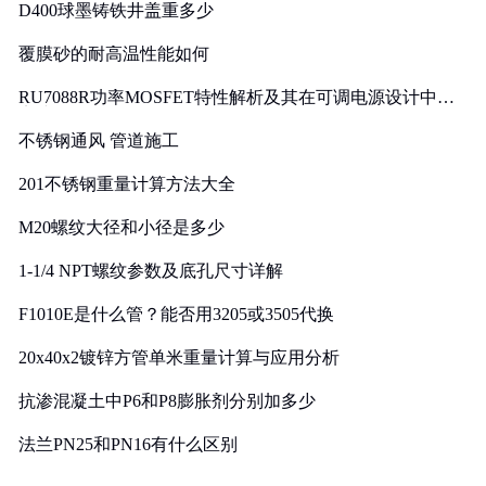
D400球墨铸铁井盖重多少
覆膜砂的耐高温性能如何
RU7088R功率MOSFET特性解析及其在可调电源设计中的
实践
不锈钢通风 管道施工
201不锈钢重量计算方法大全
M20螺纹大径和小径是多少
1-1/4 NPT螺纹参数及底孔尺寸详解
F1010E是什么管？能否用3205或3505代换
20x40x2镀锌方管单米重量计算与应用分析
抗渗混凝土中P6和P8膨胀剂分别加多少
法兰PN25和PN16有什么区别