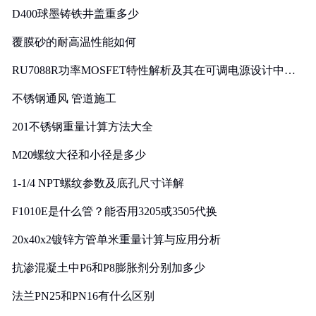
D400球墨铸铁井盖重多少
覆膜砂的耐高温性能如何
RU7088R功率MOSFET特性解析及其在可调电源设计中的
实践
不锈钢通风 管道施工
201不锈钢重量计算方法大全
M20螺纹大径和小径是多少
1-1/4 NPT螺纹参数及底孔尺寸详解
F1010E是什么管？能否用3205或3505代换
20x40x2镀锌方管单米重量计算与应用分析
抗渗混凝土中P6和P8膨胀剂分别加多少
法兰PN25和PN16有什么区别