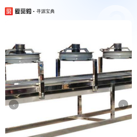
寻源宝典
‹
›