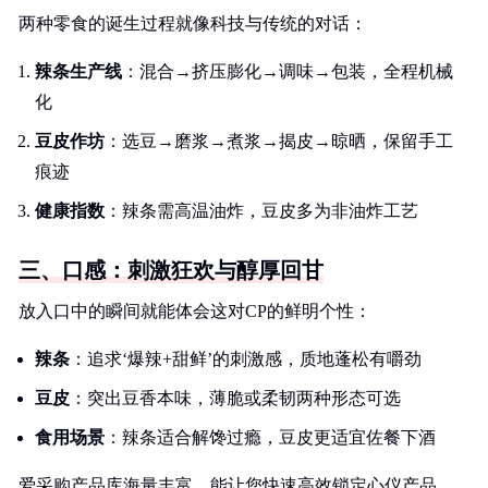
两种零食的诞生过程就像科技与传统的对话：
辣条生产线
：混合→挤压膨化→调味→包装，全程机械
化
豆皮作坊
：选豆→磨浆→煮浆→揭皮→晾晒，保留手工
痕迹
健康指数
：辣条需高温油炸，豆皮多为非油炸工艺
三、口感：刺激狂欢与醇厚回甘
放入口中的瞬间就能体会这对CP的鲜明个性：
辣条
：追求‘爆辣+甜鲜’的刺激感，质地蓬松有嚼劲
豆皮
：突出豆香本味，薄脆或柔韧两种形态可选
食用场景
：辣条适合解馋过瘾，豆皮更适宜佐餐下酒
爱采购产品库海量丰富，能让您快速高效锁定心仪产品，