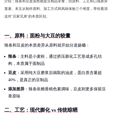
介绍：
辣条和豆皮虽然都是豆制品零食，但原料、工艺和口感差异
显著。本文从制作原料、加工方式和风味体验三个维度，带你看清
这对‘豆家兄弟’的本质区别。
一、原料：面粉与大豆的较量
辣条和豆皮的本质差异从原料就开始分道扬镳：
辣条
：主料是小麦粉，通过挤压膨化工艺形成多孔结
构，本质属于面制品
豆皮
：采用纯大豆磨浆后揭取的油皮，蛋白质含量超
40%，是真正的豆制品
添加差异
：辣条依赖香精色素调味，豆皮则更多保留豆
香原味
二、工艺：现代膨化 vs 传统晾晒