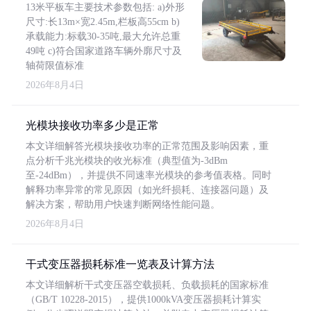
13米平板车主要技术参数包括: a)外形
尺寸:长13m×宽2.45m,栏板高55cm b)
承载能力:标载30-35吨,最大允许总重
49吨 c)符合国家道路车辆外廓尺寸及
轴荷限值标准
2026年8月4日
光模块接收功率多少是正常
本文详细解答光模块接收功率的正常范围及影响因素，重
点分析千兆光模块的收光标准（典型值为-3dBm
至-24dBm），并提供不同速率光模块的参考值表格。同时
解释功率异常的常见原因（如光纤损耗、连接器问题）及
解决方案，帮助用户快速判断网络性能问题。
2026年8月4日
干式变压器损耗标准一览表及计算方法
本文详细解析干式变压器空载损耗、负载损耗的国家标准
（GB/T 10228-2015），提供1000kVA变压器损耗计算实