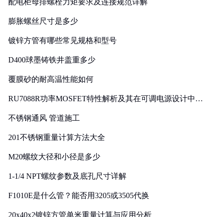
配电柜母排螺栓力矩要求及连接规范详解
膨胀螺丝尺寸是多少
镀锌方管有哪些常见规格和型号
D400球墨铸铁井盖重多少
覆膜砂的耐高温性能如何
RU7088R功率MOSFET特性解析及其在可调电源设计中的
实践
不锈钢通风 管道施工
201不锈钢重量计算方法大全
M20螺纹大径和小径是多少
1-1/4 NPT螺纹参数及底孔尺寸详解
F1010E是什么管？能否用3205或3505代换
20x40x2镀锌方管单米重量计算与应用分析