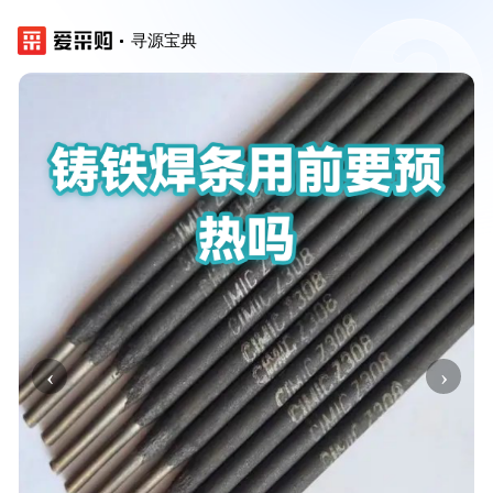
寻源宝典
‹
›