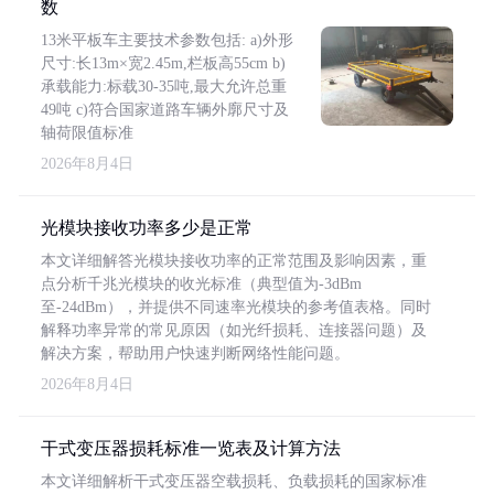
数
13米平板车主要技术参数包括: a)外形
尺寸:长13m×宽2.45m,栏板高55cm b)
承载能力:标载30-35吨,最大允许总重
49吨 c)符合国家道路车辆外廓尺寸及
轴荷限值标准
2026年8月4日
光模块接收功率多少是正常
本文详细解答光模块接收功率的正常范围及影响因素，重
点分析千兆光模块的收光标准（典型值为-3dBm
至-24dBm），并提供不同速率光模块的参考值表格。同时
解释功率异常的常见原因（如光纤损耗、连接器问题）及
解决方案，帮助用户快速判断网络性能问题。
2026年8月4日
干式变压器损耗标准一览表及计算方法
本文详细解析干式变压器空载损耗、负载损耗的国家标准