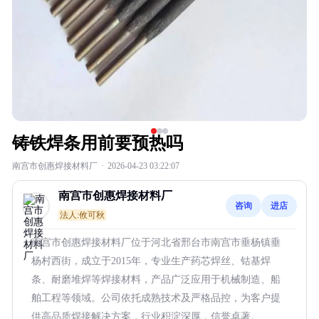
铸铁焊条用前要预热吗
南宫市创惠焊接材料厂
·
2026-04-23 03:22:07
南宫市创惠焊接材料厂
咨询
进店
法人:攸可秋
南宫市创惠焊接材料厂位于河北省邢台市南宫市垂杨镇垂
杨村西街，成立于2015年，专业生产药芯焊丝、钴基焊
条、耐磨堆焊等焊接材料，产品广泛应用于机械制造、船
舶工程等领域。公司依托成熟技术及严格品控，为客户提
供高品质焊接解决方案，行业积淀深厚，信誉卓著。