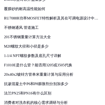
覆膜砂的耐高温性能如何
RU7088R功率MOSFET特性解析及其在可调电源设计中的
实践
不锈钢通风 管道施工
201不锈钢重量计算方法大全
M20螺纹大径和小径是多少
1-1/4 NPT螺纹参数及底孔尺寸详解
F1010E是什么管？能否用3205或3505代换
20x40x2镀锌方管单米重量计算与应用分析
抗渗混凝土中P6和P8膨胀剂分别加多少
法兰PN25和PN16有什么区别
消费者对洗衣机的核心需求调研与分析