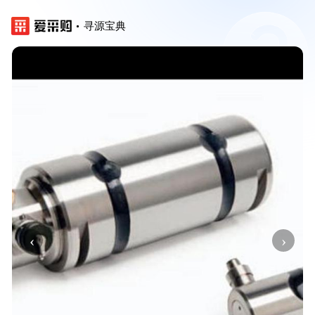
寻源宝典
‹
›