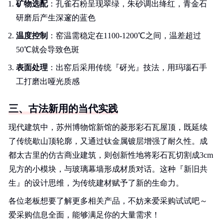
矿物选配
：孔雀石粉呈现翠绿，朱砂调出绛红，青金石
研磨后产生深邃的蓝色
温度控制
：窑温需稳定在1100-1200℃之间，温差超过
50℃就会导致色斑
表面处理
：出窑后采用传统『砑光』技法，用玛瑙石手
工打磨出哑光质感
三、古法新用的当代实践
现代建筑中，苏州博物馆新馆的菱形彩石瓦屋顶，既延续
了传统歇山顶轮廓，又通过钛金属镀层增强了耐久性。成
都太古里的仿古商业建筑，则创新性地将彩石瓦切割成3cm
见方的小模块，与玻璃幕墙形成材质对话。这种『新旧共
生』的设计思维，为传统建材赋予了新的生命力。
各位老板想要了解更多相关产品，不妨来爱采购试试吧～
爱采购信息全面，能够满足你的大量需求！