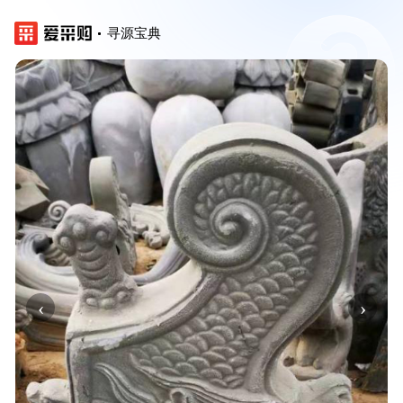
寻源宝典
‹
›