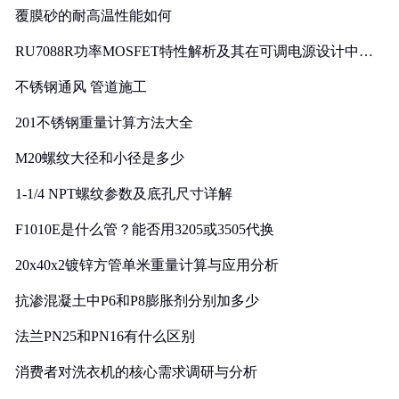
覆膜砂的耐高温性能如何
RU7088R功率MOSFET特性解析及其在可调电源设计中的
实践
不锈钢通风 管道施工
201不锈钢重量计算方法大全
M20螺纹大径和小径是多少
1-1/4 NPT螺纹参数及底孔尺寸详解
F1010E是什么管？能否用3205或3505代换
20x40x2镀锌方管单米重量计算与应用分析
抗渗混凝土中P6和P8膨胀剂分别加多少
法兰PN25和PN16有什么区别
消费者对洗衣机的核心需求调研与分析