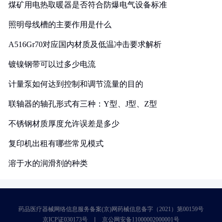
煤矿用电热取暖器是否符合防爆电气设备标准
照明母线槽的主要作用是什么
A516Gr70对应国内材质及低温冲击要求解析
镀镍钢带可以过多少电流
计量泵如何达到控制和调节流量的目的
联轴器的轴孔形式有三种：Y型、J型、Z型
不锈钢材质厚度允许误差是多少
复印机出租有哪些常见模式
溶于水的润滑剂的种类
药品医疗器械网络信息服务备案(京)网药械信息备字（2021）第00159号
京ICP证030173号
京公网安备11000002000001号