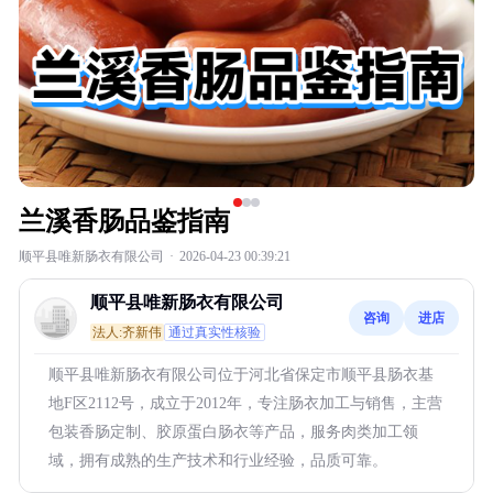
兰溪香肠品鉴指南
顺平县唯新肠衣有限公司
·
2026-04-23 00:39:21
顺平县唯新肠衣有限公司
咨询
进店
法人:齐新伟
通过真实性核验
顺平县唯新肠衣有限公司位于河北省保定市顺平县肠衣基
地F区2112号，成立于2012年，专注肠衣加工与销售，主营
包装香肠定制、胶原蛋白肠衣等产品，服务肉类加工领
域，拥有成熟的生产技术和行业经验，品质可靠。