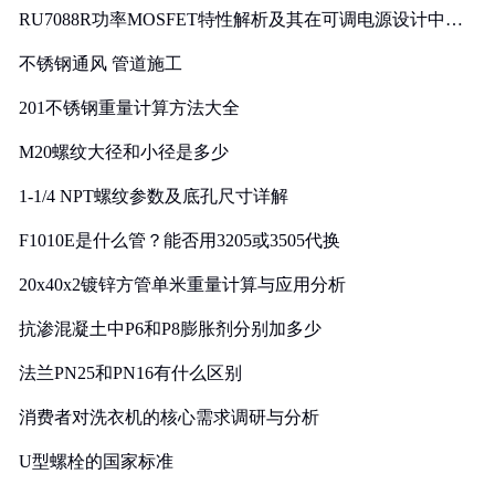
RU7088R功率MOSFET特性解析及其在可调电源设计中的
实践
不锈钢通风 管道施工
201不锈钢重量计算方法大全
M20螺纹大径和小径是多少
1-1/4 NPT螺纹参数及底孔尺寸详解
F1010E是什么管？能否用3205或3505代换
20x40x2镀锌方管单米重量计算与应用分析
抗渗混凝土中P6和P8膨胀剂分别加多少
法兰PN25和PN16有什么区别
消费者对洗衣机的核心需求调研与分析
U型螺栓的国家标准