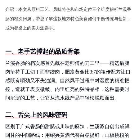
介绍：
本文从原料工艺、风味特色和市场定位三个维度解析兰溪香
肠的档次归属，带您了解这款地方特色美食如何平衡传统与创新，
成为餐桌上的实力派选手。
一、老手艺撑起的品质骨架
兰溪香肠的档次感首先藏在老师傅的刀工里——精选后腿
肉坚持手工切丁而非绞肉，肥瘦黄金比3:7的祖传配方让口
感既有嚼劲又不失油润。自然风干过程中对湿度的精准把
控，造就了表皮微皱、内里红亮的独特品相，这种需要时
间沉淀的工艺，让它从流水线产品中轻松脱颖而出。
二、舌尖上的风味密码
区别于广式香肠的甜腻或川味的麻辣，兰溪派自创出咸鲜
回甘的中间路线：用绍兴黄酒代替白糖提鲜，山核桃粉的