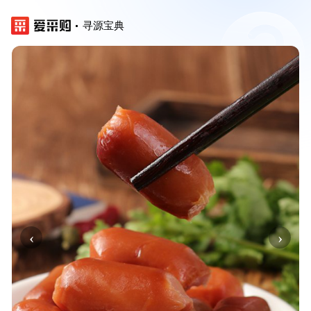
寻源宝典
‹
›