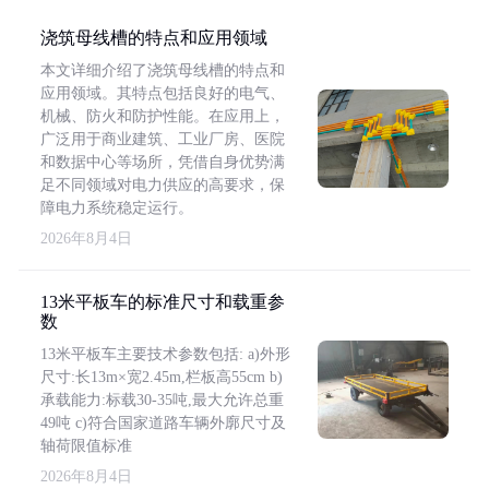
浇筑母线槽的特点和应用领域
本文详细介绍了浇筑母线槽的特点和
应用领域。其特点包括良好的电气、
机械、防火和防护性能。在应用上，
广泛用于商业建筑、工业厂房、医院
和数据中心等场所，凭借自身优势满
足不同领域对电力供应的高要求，保
障电力系统稳定运行。
2026年8月4日
13米平板车的标准尺寸和载重参
数
13米平板车主要技术参数包括: a)外形
尺寸:长13m×宽2.45m,栏板高55cm b)
承载能力:标载30-35吨,最大允许总重
49吨 c)符合国家道路车辆外廓尺寸及
轴荷限值标准
2026年8月4日