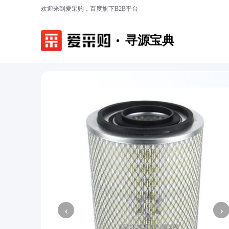
欢迎来到爱采购，百度旗下B2B平台
寻源宝典
‹
›