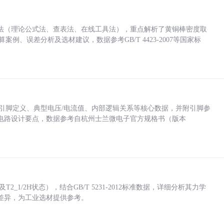
法（理论公式法、查表法、在线工具法），重点解析了黄铜棒密度取
计算案例、误差分析及选材建议，数据参考GB/T 4423-2007等国家标
括各引脚定义、典型电压/电流值、内部逻辑关系等核心数据，并附引脚参
电路设计要点，数据参考自杭州士兰微电子官方规格书（版本
_1/2H状态），结合GB/T 5231-2012标准数据，详细分析其力学
差异，为工业选材提供参考。