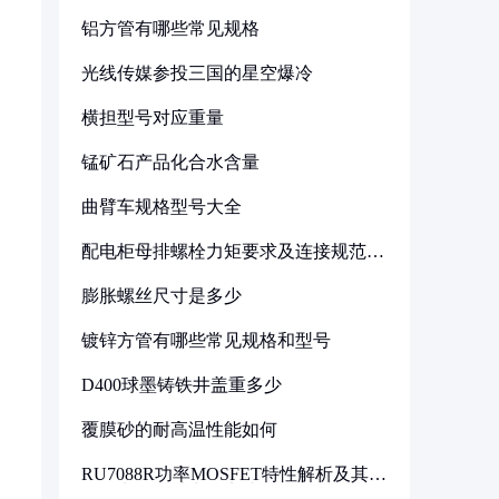
铝方管有哪些常见规格
光线传媒参投三国的星空爆冷
横担型号对应重量
锰矿石产品化合水含量
曲臂车规格型号大全
配电柜母排螺栓力矩要求及连接规范详
解
膨胀螺丝尺寸是多少
镀锌方管有哪些常见规格和型号
D400球墨铸铁井盖重多少
覆膜砂的耐高温性能如何
RU7088R功率MOSFET特性解析及其在
可调电源设计中的实践