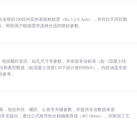
砂200目对应的表面粗糙度（Ra 3.2-6.3μm），并对比不同目数
业实践，帮助用户根据需求选择合适的喷砂参数。
力，包括螺杆直径、钻孔尺寸等参数，并依据专业标准（如《混凝土结
方法和典型数值（如混凝土强度C30下设计值约80kN）。内容涵盖安装
员参考。
底孔计算，包括外径、螺距、公差等关键参数，并提供专业数据来源
孔尺寸的常见疑问，通过公式推导给出精确推荐值（Φ5.18mm），并附加工艺