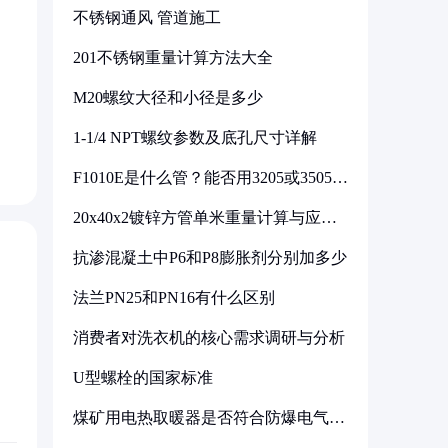
不锈钢通风 管道施工
201不锈钢重量计算方法大全
M20螺纹大径和小径是多少
1-1/4 NPT螺纹参数及底孔尺寸详解
F1010E是什么管？能否用3205或3505代
换
20x40x2镀锌方管单米重量计算与应用
分析
抗渗混凝土中P6和P8膨胀剂分别加多少
法兰PN25和PN16有什么区别
消费者对洗衣机的核心需求调研与分析
U型螺栓的国家标准
煤矿用电热取暖器是否符合防爆电气设
备标准