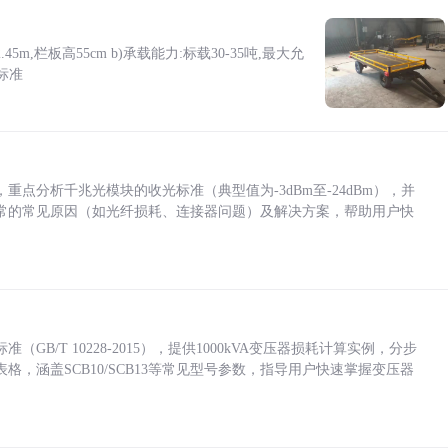
5m,栏板高55cm b)承载能力:标载30-35吨,最大允
标准
点分析千兆光模块的收光标准（典型值为-3dBm至-24dBm），并
常的常见原因（如光纤损耗、连接器问题）及解决方案，帮助用户快
/T 10228-2015），提供1000kVA变压器损耗计算实例，分步
，涵盖SCB10/SCB13等常见型号参数，指导用户快速掌握变压器