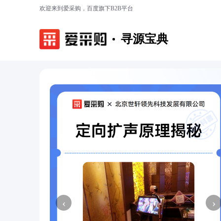
欢迎来到爱采购，百度旗下B2B平台
寻源宝典
‹
›