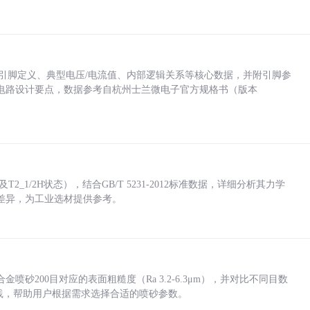
括各引脚定义、典型电压/电流值、内部逻辑关系等核心数据，并附引脚参
电路设计要点，数据参考自杭州士兰微电子官方规格书（版本
_1/2H状态），结合GB/T 5231-2012标准数据，详细分析其力学
差异，为工业选材提供参考。
砂200目对应的表面粗糙度（Ra 3.2-6.3μm），并对比不同目数
业实践，帮助用户根据需求选择合适的喷砂参数。