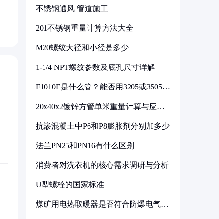
不锈钢通风 管道施工
201不锈钢重量计算方法大全
M20螺纹大径和小径是多少
1-1/4 NPT螺纹参数及底孔尺寸详解
F1010E是什么管？能否用3205或3505代
换
20x40x2镀锌方管单米重量计算与应用
分析
抗渗混凝土中P6和P8膨胀剂分别加多少
法兰PN25和PN16有什么区别
消费者对洗衣机的核心需求调研与分析
U型螺栓的国家标准
煤矿用电热取暖器是否符合防爆电气设
备标准