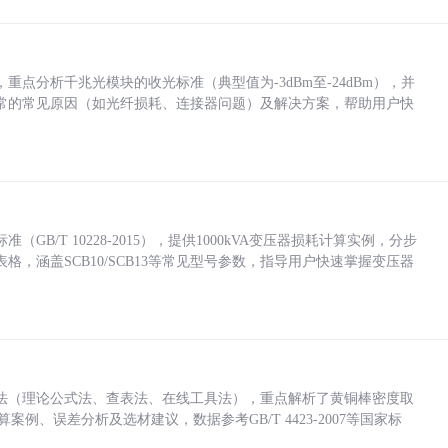
点分析千兆光模块的收光标准（典型值为-3dBm至-24dBm），并
常的常见原因（如光纤损耗、连接器问题）及解决方案，帮助用户快
/T 10228-2015），提供1000kVA变压器损耗计算实例，分步
，涵盖SCB10/SCB13等常见型号参数，指导用户快速掌握变压器
法（理论公式法、查表法、在线工具法），重点解析了黄铜棒密度取
计算案例、误差分析及选材建议，数据参考GB/T 4423-2007等国家标