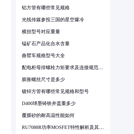
铝方管有哪些常见规格
光线传媒参投三国的星空爆冷
横担型号对应重量
锰矿石产品化合水含量
曲臂车规格型号大全
配电柜母排螺栓力矩要求及连接规范详
解
膨胀螺丝尺寸是多少
镀锌方管有哪些常见规格和型号
D400球墨铸铁井盖重多少
覆膜砂的耐高温性能如何
RU7088R功率MOSFET特性解析及其在
可调电源设计中的实践