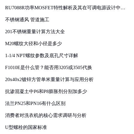
RU7088R功率MOSFET特性解析及其在可调电源设计中的
实践
不锈钢通风 管道施工
201不锈钢重量计算方法大全
M20螺纹大径和小径是多少
1-1/4 NPT螺纹参数及底孔尺寸详解
F1010E是什么管？能否用3205或3505代换
20x40x2镀锌方管单米重量计算与应用分析
抗渗混凝土中P6和P8膨胀剂分别加多少
法兰PN25和PN16有什么区别
消费者对洗衣机的核心需求调研与分析
U型螺栓的国家标准