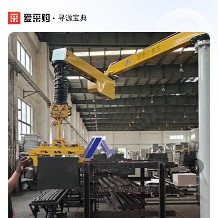
寻源宝典
‹
›