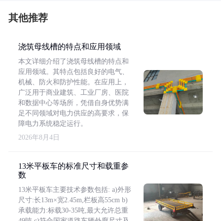
其他推荐
浇筑母线槽的特点和应用领域
本文详细介绍了浇筑母线槽的特点和
应用领域。其特点包括良好的电气、
机械、防火和防护性能。在应用上，
广泛用于商业建筑、工业厂房、医院
和数据中心等场所，凭借自身优势满
足不同领域对电力供应的高要求，保
障电力系统稳定运行。
2026年8月4日
13米平板车的标准尺寸和载重参
数
13米平板车主要技术参数包括: a)外形
尺寸:长13m×宽2.45m,栏板高55cm b)
承载能力:标载30-35吨,最大允许总重
49吨 c)符合国家道路车辆外廓尺寸及