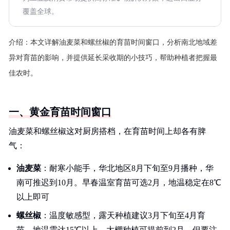
覆盖全球。
介绍：
本文详解油麦菜和螺丝椒的育苗时间窗口，分析南北地域差
异对育苗的影响，并提供延长采收期的小技巧，帮助种植者把握最
佳农时。
一、黄金育苗时间窗口
油麦菜和螺丝椒这对厨房搭档，在育苗时间上却各有脾
气：
油麦菜
：耐寒小能手，华北地区8月下旬至9月播种，华
南可推迟到10月。早春温室育苗可选2月，地温稳定在8℃
以上即可
螺丝椒
：温度敏感型，露天种植建议3月下旬至4月育
苗，地温需达15℃以上。大棚种植可提前到2月，但要注