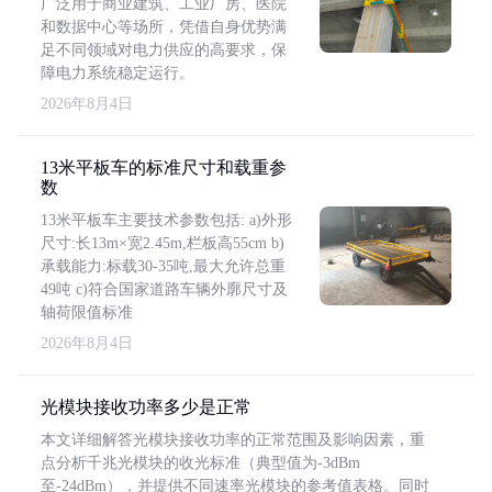
广泛用于商业建筑、工业厂房、医院
和数据中心等场所，凭借自身优势满
足不同领域对电力供应的高要求，保
障电力系统稳定运行。
2026年8月4日
13米平板车的标准尺寸和载重参
数
13米平板车主要技术参数包括: a)外形
尺寸:长13m×宽2.45m,栏板高55cm b)
承载能力:标载30-35吨,最大允许总重
49吨 c)符合国家道路车辆外廓尺寸及
轴荷限值标准
2026年8月4日
光模块接收功率多少是正常
本文详细解答光模块接收功率的正常范围及影响因素，重
点分析千兆光模块的收光标准（典型值为-3dBm
至-24dBm），并提供不同速率光模块的参考值表格。同时