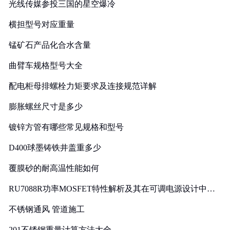
光线传媒参投三国的星空爆冷
横担型号对应重量
锰矿石产品化合水含量
曲臂车规格型号大全
配电柜母排螺栓力矩要求及连接规范详解
膨胀螺丝尺寸是多少
镀锌方管有哪些常见规格和型号
D400球墨铸铁井盖重多少
覆膜砂的耐高温性能如何
RU7088R功率MOSFET特性解析及其在可调电源设计中的
实践
不锈钢通风 管道施工
201不锈钢重量计算方法大全