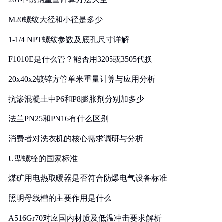
M20螺纹大径和小径是多少
1-1/4 NPT螺纹参数及底孔尺寸详解
F1010E是什么管？能否用3205或3505代换
20x40x2镀锌方管单米重量计算与应用分析
抗渗混凝土中P6和P8膨胀剂分别加多少
法兰PN25和PN16有什么区别
消费者对洗衣机的核心需求调研与分析
U型螺栓的国家标准
煤矿用电热取暖器是否符合防爆电气设备标准
照明母线槽的主要作用是什么
A516Gr70对应国内材质及低温冲击要求解析