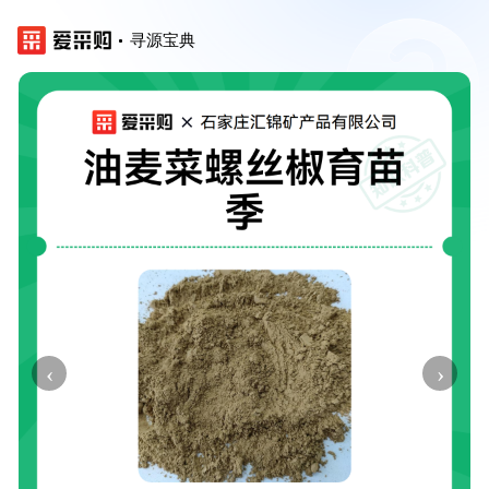
寻源宝典
‹
›