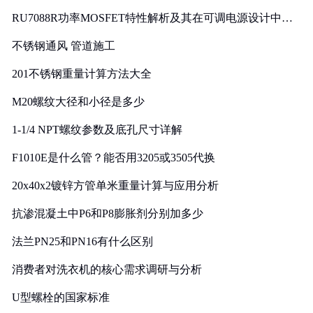
RU7088R功率MOSFET特性解析及其在可调电源设计中的
实践
不锈钢通风 管道施工
201不锈钢重量计算方法大全
M20螺纹大径和小径是多少
1-1/4 NPT螺纹参数及底孔尺寸详解
F1010E是什么管？能否用3205或3505代换
20x40x2镀锌方管单米重量计算与应用分析
抗渗混凝土中P6和P8膨胀剂分别加多少
法兰PN25和PN16有什么区别
消费者对洗衣机的核心需求调研与分析
U型螺栓的国家标准