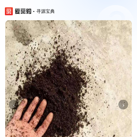
寻源宝典
‹
›