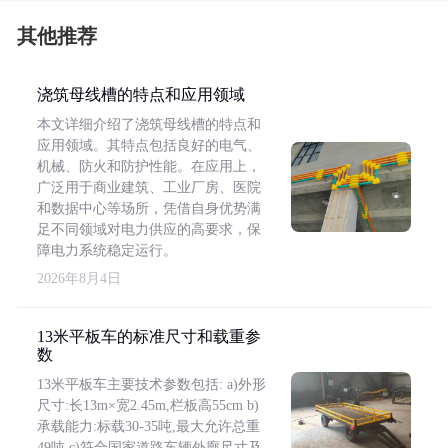
其他推荐
浇筑母线槽的特点和应用领域
本文详细介绍了浇筑母线槽的特点和
应用领域。其特点包括良好的电气、
机械、防火和防护性能。在应用上，
广泛用于商业建筑、工业厂房、医院
和数据中心等场所，凭借自身优势满
足不同领域对电力供应的高要求，保
障电力系统稳定运行。
2026年8月4日
13米平板车的标准尺寸和载重参
数
13米平板车主要技术参数包括: a)外形
尺寸:长13m×宽2.45m,栏板高55cm b)
承载能力:标载30-35吨,最大允许总重
49吨 c)符合国家道路车辆外廓尺寸及