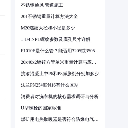
不锈钢通风 管道施工
201不锈钢重量计算方法大全
M20螺纹大径和小径是多少
1-1/4 NPT螺纹参数及底孔尺寸详解
F1010E是什么管？能否用3205或3505代
换
20x40x2镀锌方管单米重量计算与应用
分析
抗渗混凝土中P6和P8膨胀剂分别加多少
法兰PN25和PN16有什么区别
消费者对洗衣机的核心需求调研与分析
U型螺栓的国家标准
煤矿用电热取暖器是否符合防爆电气设
备标准