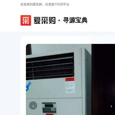
欢迎来到爱采购，百度旗下B2B平台
寻源宝典
‹
›