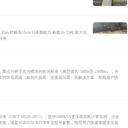
5m,栏板高55cm b)承载能力:标载30-35吨,最大允
标准
点分析千兆光模块的收光标准（典型值为-3dBm至-24dBm），并
常的常见原因（如光纤损耗、连接器问题）及解决方案，帮助用户快
/T 10228-2015），提供1000kVA变压器损耗计算实例，分步
，涵盖SCB10/SCB13等常见型号参数，指导用户快速掌握变压器