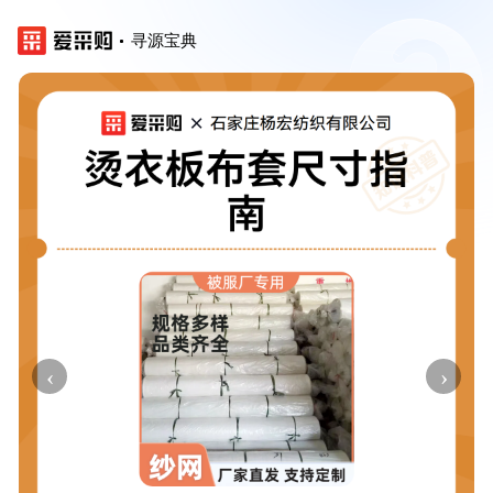
寻源宝典
‹
›