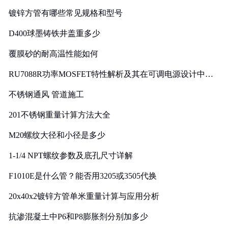
镀锌方管有哪些常见规格和型号
D400球墨铸铁井盖重多少
覆膜砂的耐高温性能如何
RU7088R功率MOSFET特性解析及其在可调电源设计中的
实践
不锈钢通风 管道施工
201不锈钢重量计算方法大全
M20螺纹大径和小径是多少
1-1/4 NPT螺纹参数及底孔尺寸详解
F1010E是什么管？能否用3205或3505代换
20x40x2镀锌方管单米重量计算与应用分析
抗渗混凝土中P6和P8膨胀剂分别加多少