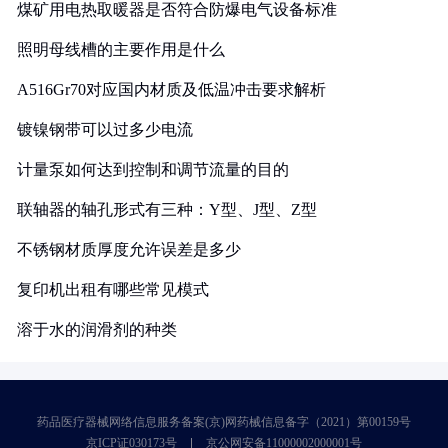
煤矿用电热取暖器是否符合防爆电气设备标准
照明母线槽的主要作用是什么
A516Gr70对应国内材质及低温冲击要求解析
镀镍钢带可以过多少电流
计量泵如何达到控制和调节流量的目的
联轴器的轴孔形式有三种：Y型、J型、Z型
不锈钢材质厚度允许误差是多少
复印机出租有哪些常见模式
溶于水的润滑剂的种类
药品医疗器械网络信息服务备案(京)网药械信息备字（2021）第00159号
京ICP证030173号
京公网安备11000002000001号