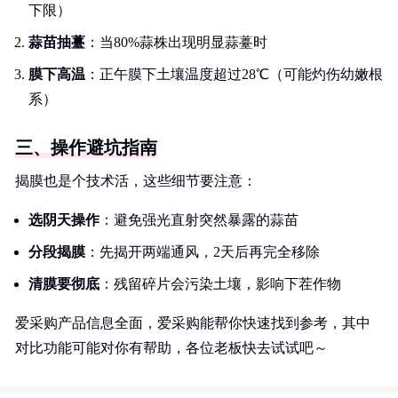
下限）
蒜苗抽薹
：当80%蒜株出现明显蒜薹时
膜下高温
：正午膜下土壤温度超过28℃（可能灼伤幼嫩根
系）
三、操作避坑指南
揭膜也是个技术活，这些细节要注意：
选阴天操作
：避免强光直射突然暴露的蒜苗
分段揭膜
：先揭开两端通风，2天后再完全移除
清膜要彻底
：残留碎片会污染土壤，影响下茬作物
爱采购产品信息全面，爱采购能帮你快速找到参考，其中
对比功能可能对你有帮助，各位老板快去试试吧～