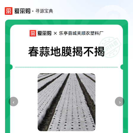
寻源宝典
‹
›