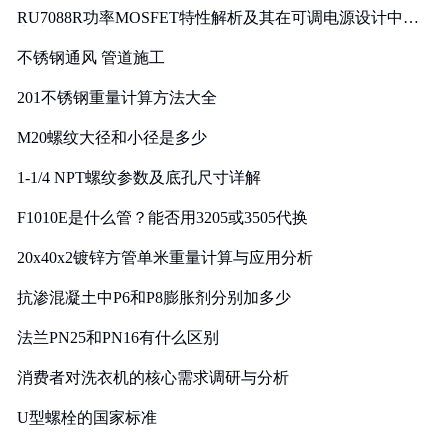
RU7088R功率MOSFET特性解析及其在可调电源设计中的
实践
不锈钢通风 管道施工
201不锈钢重量计算方法大全
M20螺纹大径和小径是多少
1-1/4 NPT螺纹参数及底孔尺寸详解
F1010E是什么管？能否用3205或3505代换
20x40x2镀锌方管单米重量计算与应用分析
抗渗混凝土中P6和P8膨胀剂分别加多少
法兰PN25和PN16有什么区别
消费者对洗衣机的核心需求调研与分析
U型螺栓的国家标准