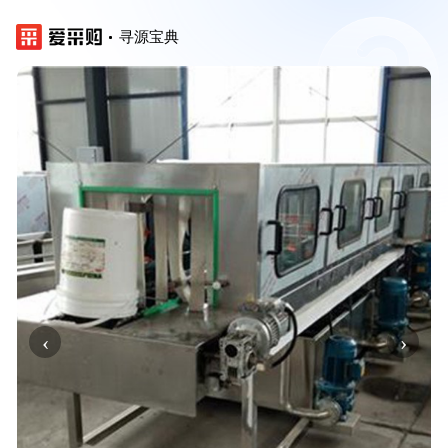
寻源宝典
‹
›