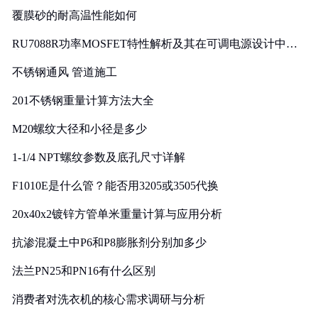
覆膜砂的耐高温性能如何
RU7088R功率MOSFET特性解析及其在可调电源设计中的
实践
不锈钢通风 管道施工
201不锈钢重量计算方法大全
M20螺纹大径和小径是多少
1-1/4 NPT螺纹参数及底孔尺寸详解
F1010E是什么管？能否用3205或3505代换
20x40x2镀锌方管单米重量计算与应用分析
抗渗混凝土中P6和P8膨胀剂分别加多少
法兰PN25和PN16有什么区别
消费者对洗衣机的核心需求调研与分析