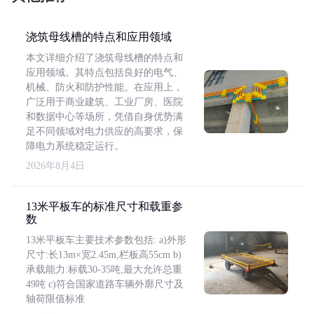
浇筑母线槽的特点和应用领域
本文详细介绍了浇筑母线槽的特点和
应用领域。其特点包括良好的电气、
机械、防火和防护性能。在应用上，
广泛用于商业建筑、工业厂房、医院
和数据中心等场所，凭借自身优势满
足不同领域对电力供应的高要求，保
障电力系统稳定运行。
2026年8月4日
13米平板车的标准尺寸和载重参
数
13米平板车主要技术参数包括: a)外形
尺寸:长13m×宽2.45m,栏板高55cm b)
承载能力:标载30-35吨,最大允许总重
49吨 c)符合国家道路车辆外廓尺寸及
轴荷限值标准