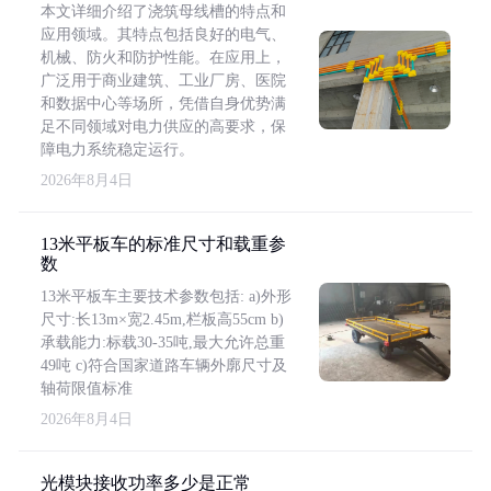
本文详细介绍了浇筑母线槽的特点和
应用领域。其特点包括良好的电气、
机械、防火和防护性能。在应用上，
广泛用于商业建筑、工业厂房、医院
和数据中心等场所，凭借自身优势满
足不同领域对电力供应的高要求，保
障电力系统稳定运行。
2026年8月4日
13米平板车的标准尺寸和载重参
数
13米平板车主要技术参数包括: a)外形
尺寸:长13m×宽2.45m,栏板高55cm b)
承载能力:标载30-35吨,最大允许总重
49吨 c)符合国家道路车辆外廓尺寸及
轴荷限值标准
2026年8月4日
光模块接收功率多少是正常