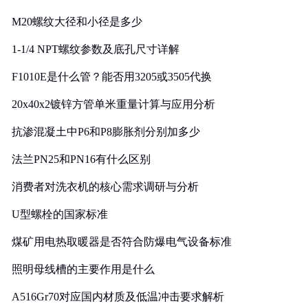
M20螺纹大径和小径是多少
1-1/4 NPT螺纹参数及底孔尺寸详解
F1010E是什么管？能否用3205或3505代换
20x40x2镀锌方管单米重量计算与应用分析
抗渗混凝土中P6和P8膨胀剂分别加多少
法兰PN25和PN16有什么区别
消费者对洗衣机的核心需求调研与分析
U型螺栓的国家标准
煤矿用电热取暖器是否符合防爆电气设备标准
照明母线槽的主要作用是什么
A516Gr70对应国内材质及低温冲击要求解析