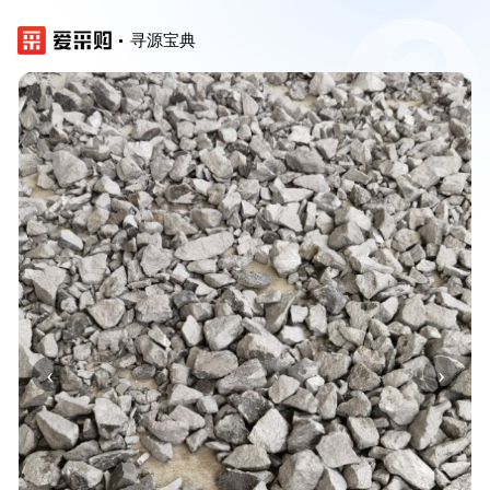
寻源宝典
‹
›