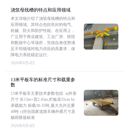
浇筑母线槽的特点和应用领域
本文详细介绍了浇筑母线槽的特点和
应用领域。其特点包括良好的电气、
机械、防火和防护性能。在应用上，
广泛用于商业建筑、工业厂房、医院
和数据中心等场所，凭借自身优势满
足不同领域对电力供应的高要求，保
障电力系统稳定运行。
2026年8月4日
13米平板车的标准尺寸和载重参
数
13米平板车主要技术参数包括: a)外形
尺寸:长13m×宽2.45m,栏板高55cm b)
承载能力:标载30-35吨,最大允许总重
49吨 c)符合国家道路车辆外廓尺寸及
轴荷限值标准
2026年8月4日