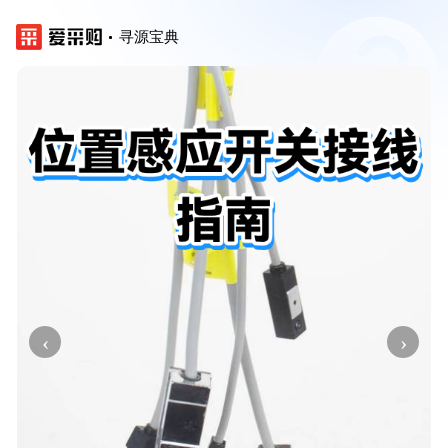
寻源宝典
‹
›