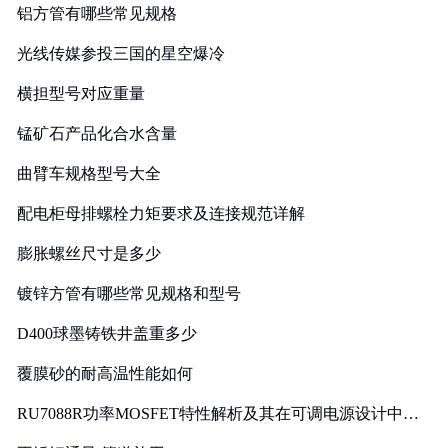
铝方管有哪些常见规格
光线传媒参投三国的星空爆冷
横担型号对应重量
锰矿石产品化合水含量
曲臂车规格型号大全
配电柜母排螺栓力矩要求及连接规范详解
膨胀螺丝尺寸是多少
镀锌方管有哪些常见规格和型号
D400球墨铸铁井盖重多少
覆膜砂的耐高温性能如何
RU7088R功率MOSFET特性解析及其在可调电源设计中的
实践