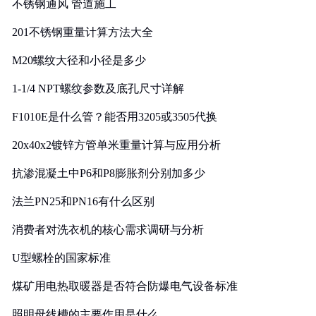
不锈钢通风 管道施工
201不锈钢重量计算方法大全
M20螺纹大径和小径是多少
1-1/4 NPT螺纹参数及底孔尺寸详解
F1010E是什么管？能否用3205或3505代换
20x40x2镀锌方管单米重量计算与应用分析
抗渗混凝土中P6和P8膨胀剂分别加多少
法兰PN25和PN16有什么区别
消费者对洗衣机的核心需求调研与分析
U型螺栓的国家标准
煤矿用电热取暖器是否符合防爆电气设备标准
照明母线槽的主要作用是什么