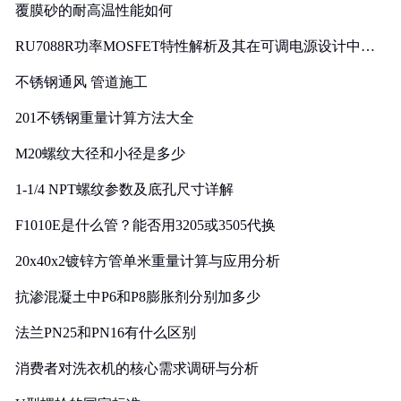
覆膜砂的耐高温性能如何
RU7088R功率MOSFET特性解析及其在可调电源设计中的
实践
不锈钢通风 管道施工
201不锈钢重量计算方法大全
M20螺纹大径和小径是多少
1-1/4 NPT螺纹参数及底孔尺寸详解
F1010E是什么管？能否用3205或3505代换
20x40x2镀锌方管单米重量计算与应用分析
抗渗混凝土中P6和P8膨胀剂分别加多少
法兰PN25和PN16有什么区别
消费者对洗衣机的核心需求调研与分析