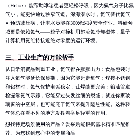
（Heliox）能帮助哮喘患者更轻松呼吸，因为氦气分子比氮
气小，能更快通过狭窄气道。深海潜水时，氦气替代氮气
可预防减压病，让潜水员能在300米深度安全作业。科研领
域更是依赖氦气——粒子对撞机用超流氦冷却磁体，量子
计算机用氦维持接近绝对零度的运行环境。
三、工业生产的万能帮手
从日常消费品到重工业，氦气都在默默出力：食品包装时
注入氦气能延长保质期，因为它能赶走氧气；焊接不锈钢
和铝材时，氦气保护电弧稳定，让焊缝更完美；输油管道
检漏靠氦气示踪，它能穿过头发丝细的裂缝；就连你家玻
璃窗的中空层，也可能充了氦气来提升隔热性能。这种轻
气体总在看不见的地方发挥着举足轻重的作用。
想找特定场景使用的产品？爱采购能根据需求精准匹配推
荐。为您找到您心中的专属商品