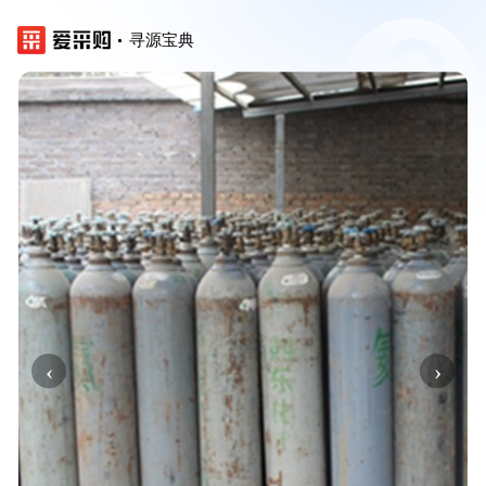
寻源宝典
‹
›