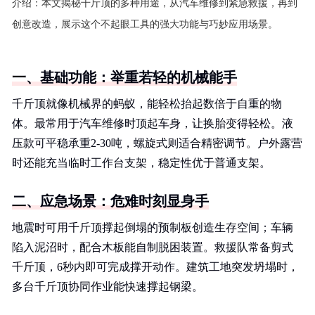
介绍：
本文揭秘千斤顶的多种用途，从汽车维修到紧急救援，再到
创意改造，展示这个不起眼工具的强大功能与巧妙应用场景。
一、基础功能：举重若轻的机械能手
千斤顶就像机械界的蚂蚁，能轻松抬起数倍于自重的物
体。最常用于汽车维修时顶起车身，让换胎变得轻松。液
压款可平稳承重2-30吨，螺旋式则适合精密调节。户外露营
时还能充当临时工作台支架，稳定性优于普通支架。
二、应急场景：危难时刻显身手
地震时可用千斤顶撑起倒塌的预制板创造生存空间；车辆
陷入泥沼时，配合木板能自制脱困装置。救援队常备剪式
千斤顶，6秒内即可完成撑开动作。建筑工地突发坍塌时，
多台千斤顶协同作业能快速撑起钢梁。