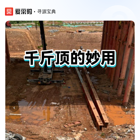
寻源宝典
‹
›