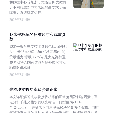
和数据中心等场所，凭借自身优势满
足不同领域对电力供应的高要求，保
障电力系统稳定运行。
2026年8月4日
13米平板车的标准尺寸和载重参
数
13米平板车主要技术参数包括: a)外形
尺寸:长13m×宽2.45m,栏板高55cm b)
承载能力:标载30-35吨,最大允许总重
49吨 c)符合国家道路车辆外廓尺寸及
轴荷限值标准
2026年8月4日
光模块接收功率多少是正常
本文详细解答光模块接收功率的正常范围及影响因素，重
点分析千兆光模块的收光标准（典型值为-3dBm
至-24dBm），并提供不同速率光模块的参考值表格。同时
解释功率异常的常见原因（如光纤损耗、连接器问题）及