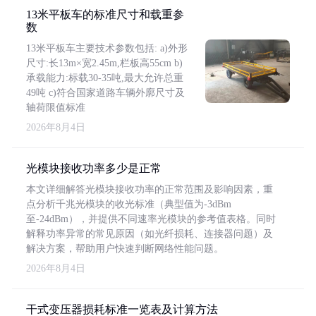
13米平板车的标准尺寸和载重参
数
13米平板车主要技术参数包括: a)外形
尺寸:长13m×宽2.45m,栏板高55cm b)
承载能力:标载30-35吨,最大允许总重
49吨 c)符合国家道路车辆外廓尺寸及
轴荷限值标准
2026年8月4日
光模块接收功率多少是正常
本文详细解答光模块接收功率的正常范围及影响因素，重
点分析千兆光模块的收光标准（典型值为-3dBm
至-24dBm），并提供不同速率光模块的参考值表格。同时
解释功率异常的常见原因（如光纤损耗、连接器问题）及
解决方案，帮助用户快速判断网络性能问题。
2026年8月4日
干式变压器损耗标准一览表及计算方法