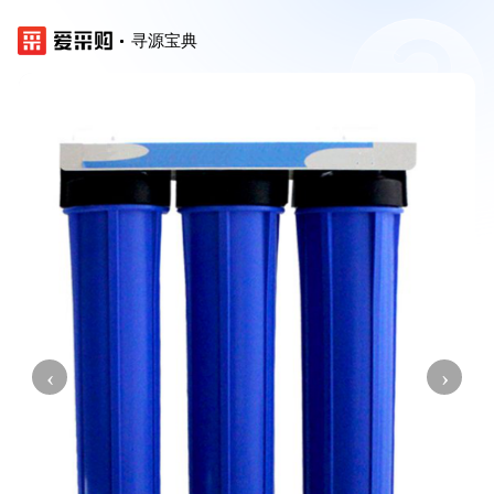
寻源宝典
‹
›