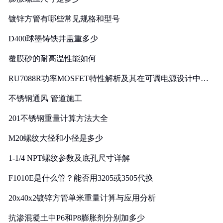
镀锌方管有哪些常见规格和型号
D400球墨铸铁井盖重多少
覆膜砂的耐高温性能如何
RU7088R功率MOSFET特性解析及其在可调电源设计中的
实践
不锈钢通风 管道施工
201不锈钢重量计算方法大全
M20螺纹大径和小径是多少
1-1/4 NPT螺纹参数及底孔尺寸详解
F1010E是什么管？能否用3205或3505代换
20x40x2镀锌方管单米重量计算与应用分析
抗渗混凝土中P6和P8膨胀剂分别加多少