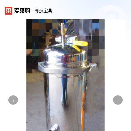
寻源宝典
‹
›