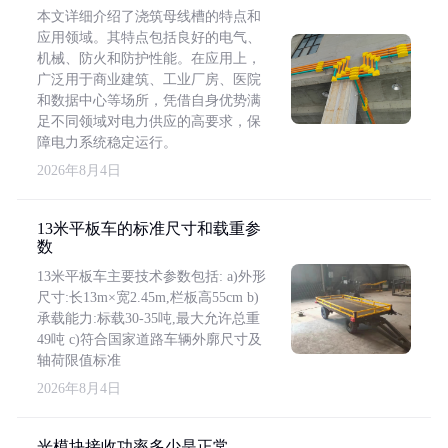
本文详细介绍了浇筑母线槽的特点和
应用领域。其特点包括良好的电气、
机械、防火和防护性能。在应用上，
广泛用于商业建筑、工业厂房、医院
和数据中心等场所，凭借自身优势满
足不同领域对电力供应的高要求，保
障电力系统稳定运行。
2026年8月4日
13米平板车的标准尺寸和载重参
数
13米平板车主要技术参数包括: a)外形
尺寸:长13m×宽2.45m,栏板高55cm b)
承载能力:标载30-35吨,最大允许总重
49吨 c)符合国家道路车辆外廓尺寸及
轴荷限值标准
2026年8月4日
光模块接收功率多少是正常