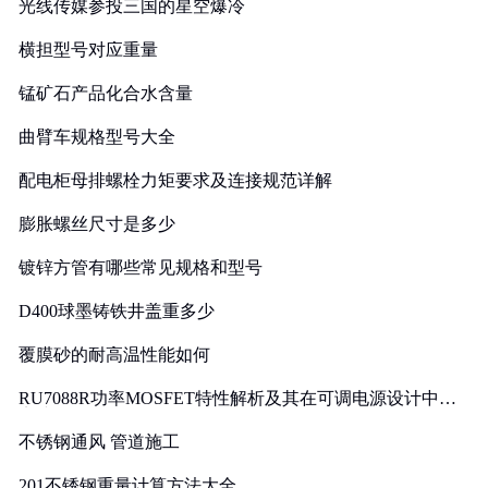
光线传媒参投三国的星空爆冷
横担型号对应重量
锰矿石产品化合水含量
曲臂车规格型号大全
配电柜母排螺栓力矩要求及连接规范详解
膨胀螺丝尺寸是多少
镀锌方管有哪些常见规格和型号
D400球墨铸铁井盖重多少
覆膜砂的耐高温性能如何
RU7088R功率MOSFET特性解析及其在可调电源设计中的
实践
不锈钢通风 管道施工
201不锈钢重量计算方法大全