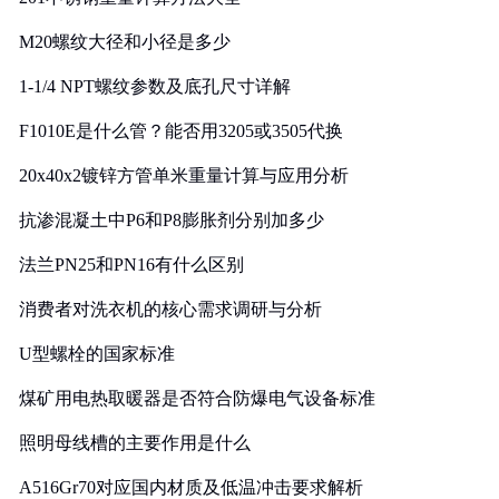
M20螺纹大径和小径是多少
1-1/4 NPT螺纹参数及底孔尺寸详解
F1010E是什么管？能否用3205或3505代换
20x40x2镀锌方管单米重量计算与应用分析
抗渗混凝土中P6和P8膨胀剂分别加多少
法兰PN25和PN16有什么区别
消费者对洗衣机的核心需求调研与分析
U型螺栓的国家标准
煤矿用电热取暖器是否符合防爆电气设备标准
照明母线槽的主要作用是什么
A516Gr70对应国内材质及低温冲击要求解析