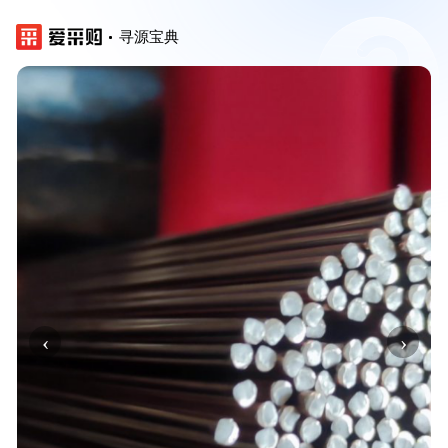
寻源宝典
‹
›