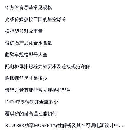
铝方管有哪些常见规格
光线传媒参投三国的星空爆冷
横担型号对应重量
锰矿石产品化合水含量
曲臂车规格型号大全
配电柜母排螺栓力矩要求及连接规范详解
膨胀螺丝尺寸是多少
镀锌方管有哪些常见规格和型号
D400球墨铸铁井盖重多少
覆膜砂的耐高温性能如何
RU7088R功率MOSFET特性解析及其在可调电源设计中的
实践