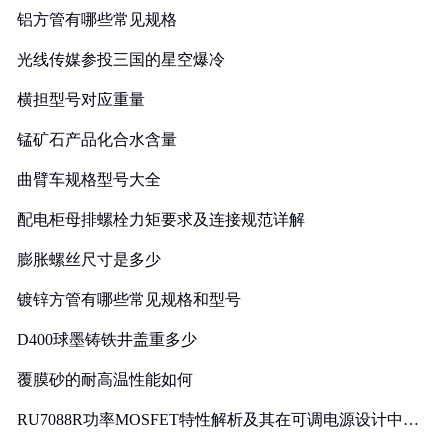
铝方管有哪些常见规格
光线传媒参投三国的星空爆冷
横担型号对应重量
锰矿石产品化合水含量
曲臂车规格型号大全
配电柜母排螺栓力矩要求及连接规范详解
膨胀螺丝尺寸是多少
镀锌方管有哪些常见规格和型号
D400球墨铸铁井盖重多少
覆膜砂的耐高温性能如何
RU7088R功率MOSFET特性解析及其在可调电源设计中的
实践