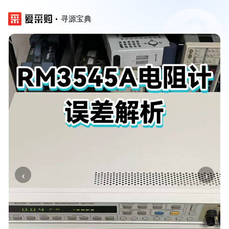
寻源宝典
‹
›