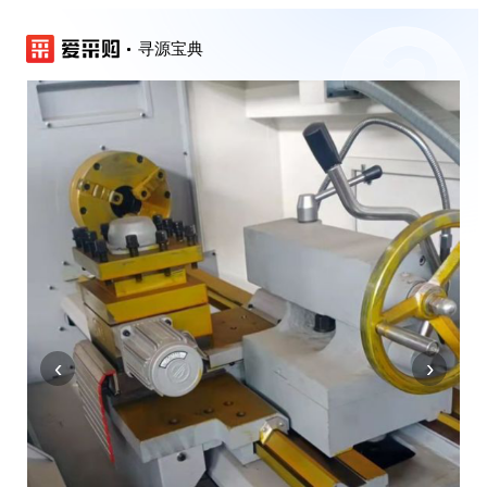
寻源宝典
‹
›