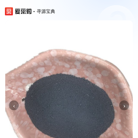
寻源宝典
‹
›