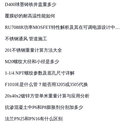
D400球墨铸铁井盖重多少
覆膜砂的耐高温性能如何
RU7088R功率MOSFET特性解析及其在可调电源设计中的
实践
不锈钢通风 管道施工
201不锈钢重量计算方法大全
M20螺纹大径和小径是多少
1-1/4 NPT螺纹参数及底孔尺寸详解
F1010E是什么管？能否用3205或3505代换
20x40x2镀锌方管单米重量计算与应用分析
抗渗混凝土中P6和P8膨胀剂分别加多少
法兰PN25和PN16有什么区别