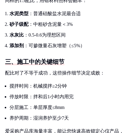
同样的1:3配比，用错材料照样会翻车：
水泥类型
：普通硅酸盐水泥最合适
砂子级配
：中粗砂含泥量＜3%
水灰比
：0.5-0.6为理想区间
添加剂
：可掺微量石灰增塑（≤5%）
三、施工中的关键细节
配比对了不等于成功，这些操作细节决定成败：
搅拌时间：机械搅拌≥2分钟
停放时限：拌和后1小时内用完
分层施工：单层厚度≤8mm
养护周期：湿润养护至少7天
爱采购产品库海量丰富，能让您快速高效锁定心仪产品，