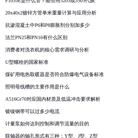
F1010E是什么管？能否用3205或3505代换
20x40x2镀锌方管单米重量计算与应用分析
抗渗混凝土中P6和P8膨胀剂分别加多少
法兰PN25和PN16有什么区别
消费者对洗衣机的核心需求调研与分析
U型螺栓的国家标准
煤矿用电热取暖器是否符合防爆电气设备标准
照明母线槽的主要作用是什么
A516Gr70对应国内材质及低温冲击要求解析
镀镍钢带可以过多少电流
计量泵如何达到控制和调节流量的目的
联轴器的轴孔形式有三种：Y型、J型、Z型