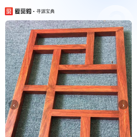
寻源宝典
‹
›