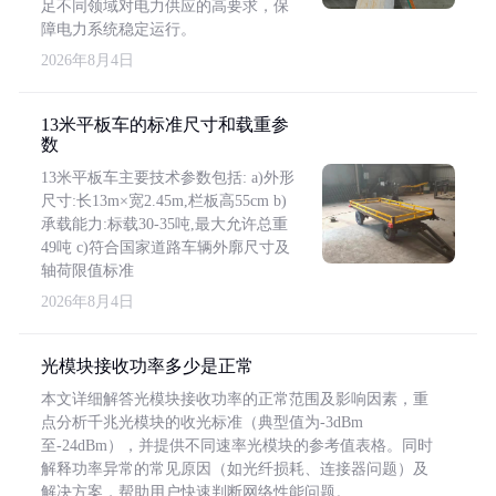
足不同领域对电力供应的高要求，保
障电力系统稳定运行。
2026年8月4日
13米平板车的标准尺寸和载重参
数
13米平板车主要技术参数包括: a)外形
尺寸:长13m×宽2.45m,栏板高55cm b)
承载能力:标载30-35吨,最大允许总重
49吨 c)符合国家道路车辆外廓尺寸及
轴荷限值标准
2026年8月4日
光模块接收功率多少是正常
本文详细解答光模块接收功率的正常范围及影响因素，重
点分析千兆光模块的收光标准（典型值为-3dBm
至-24dBm），并提供不同速率光模块的参考值表格。同时
解释功率异常的常见原因（如光纤损耗、连接器问题）及
解决方案，帮助用户快速判断网络性能问题。