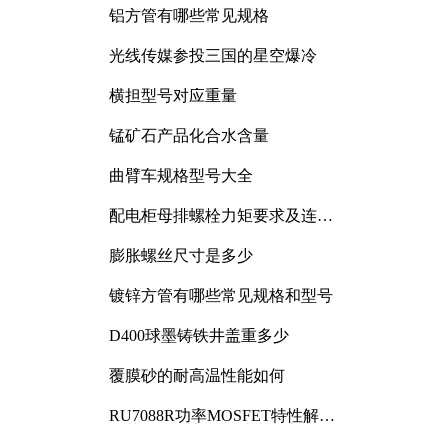
铝方管有哪些常见规格
光线传媒参投三国的星空爆冷
横担型号对应重量
锰矿石产品化合水含量
曲臂车规格型号大全
配电柜母排螺栓力矩要求及连接
规范详解
膨胀螺丝尺寸是多少
镀锌方管有哪些常见规格和型号
D400球墨铸铁井盖重多少
覆膜砂的耐高温性能如何
RU7088R功率MOSFET特性解析
及其在可调电源设计中的实践