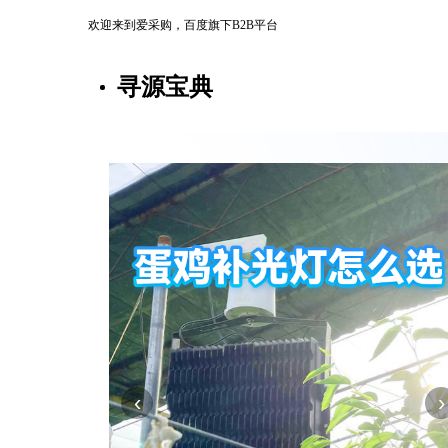
欢迎来到爱采购，百度旗下B2B平台
寻源宝典
‹
›