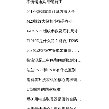
不锈钢通风 管道施工
201不锈钢重量计算方法大全
M20螺纹大径和小径是多少
1-1/4 NPT螺纹参数及底孔尺寸详
解
F1010E是什么管？能否用3205或
3505代换
20x40x2镀锌方管单米重量计算
与应用分析
抗渗混凝土中P6和P8膨胀剂分别
加多少
法兰PN25和PN16有什么区别
消费者对洗衣机的核心需求调研
与分析
U型螺栓的国家标准
煤矿用电热取暖器是否符合防爆
电气设备标准
照明母线槽的主要作用是什么