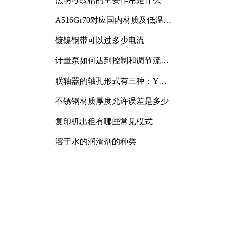
A516Gr70对应国内材质及低温冲
击要求解析
镀镍钢带可以过多少电流
计量泵如何达到控制和调节流量
的目的
联轴器的轴孔形式有三种：Y
型、J型、Z型
不锈钢材质厚度允许误差是多少
复印机出租有哪些常见模式
溶于水的润滑剂的种类