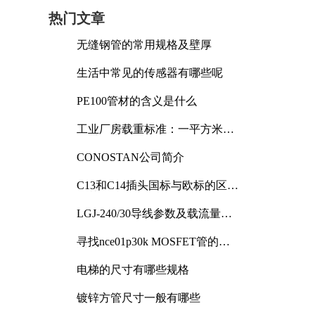
热门文章
无缝钢管的常用规格及壁厚
生活中常见的传感器有哪些呢
PE100管材的含义是什么
工业厂房载重标准：一平方米能
承受多少公斤
CONOSTAN公司简介
C13和C14插头国标与欧标的区别
及其标准解析
LGJ-240/30导线参数及载流量解
析
寻找nce01p30k MOSFET管的合
适替代型号
电梯的尺寸有哪些规格
镀锌方管尺寸一般有哪些