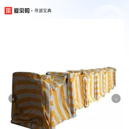
寻源宝典
‹
›