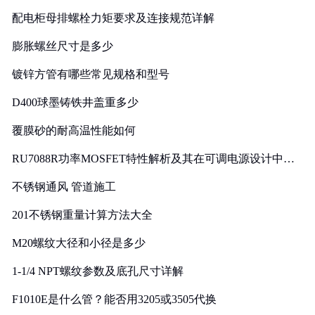
配电柜母排螺栓力矩要求及连接规范详解
膨胀螺丝尺寸是多少
镀锌方管有哪些常见规格和型号
D400球墨铸铁井盖重多少
覆膜砂的耐高温性能如何
RU7088R功率MOSFET特性解析及其在可调电源设计中的
实践
不锈钢通风 管道施工
201不锈钢重量计算方法大全
M20螺纹大径和小径是多少
1-1/4 NPT螺纹参数及底孔尺寸详解
F1010E是什么管？能否用3205或3505代换