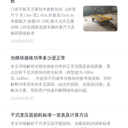
数
13米平板车主要技术参数包括: a)外形
尺寸:长13m×宽2.45m,栏板高55cm b)
承载能力:标载30-35吨,最大允许总重
49吨 c)符合国家道路车辆外廓尺寸及
轴荷限值标准
2026年8月4日
光模块接收功率多少是正常
本文详细解答光模块接收功率的正常范围及影响因素，重
点分析千兆光模块的收光标准（典型值为-3dBm
至-24dBm），并提供不同速率光模块的参考值表格。同时
解释功率异常的常见原因（如光纤损耗、连接器问题）及
解决方案，帮助用户快速判断网络性能问题。
2026年8月4日
干式变压器损耗标准一览表及计算方法
本文详细解析干式变压器空载损耗、负载损耗的国家标准