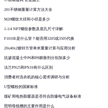
201不锈钢重量计算方法大全
M20螺纹大径和小径是多少
1-1/4 NPT螺纹参数及底孔尺寸详解
F1010E是什么管？能否用3205或3505代换
20x40x2镀锌方管单米重量计算与应用分析
抗渗混凝土中P6和P8膨胀剂分别加多少
法兰PN25和PN16有什么区别
消费者对洗衣机的核心需求调研与分析
U型螺栓的国家标准
煤矿用电热取暖器是否符合防爆电气设备标准
照明母线槽的主要作用是什么