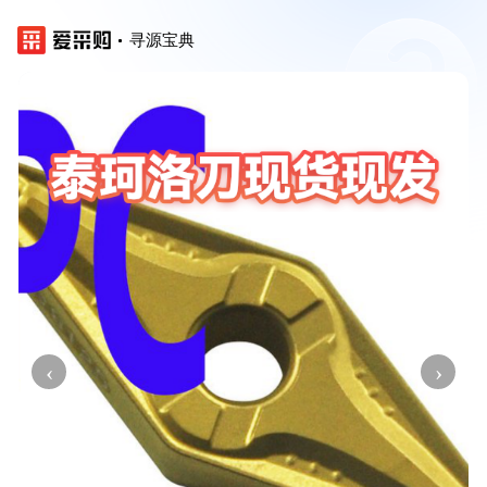
寻源宝典
‹
›