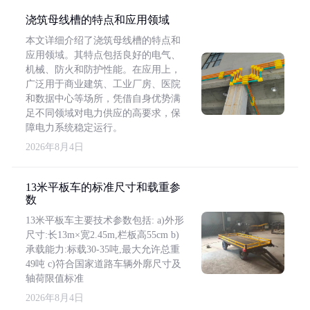
浇筑母线槽的特点和应用领域
本文详细介绍了浇筑母线槽的特点和
应用领域。其特点包括良好的电气、
机械、防火和防护性能。在应用上，
广泛用于商业建筑、工业厂房、医院
和数据中心等场所，凭借自身优势满
足不同领域对电力供应的高要求，保
障电力系统稳定运行。
2026年8月4日
13米平板车的标准尺寸和载重参
数
13米平板车主要技术参数包括: a)外形
尺寸:长13m×宽2.45m,栏板高55cm b)
承载能力:标载30-35吨,最大允许总重
49吨 c)符合国家道路车辆外廓尺寸及
轴荷限值标准
2026年8月4日