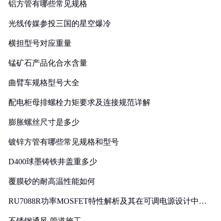
铝方管有哪些常见规格
光线传媒参投三国的星空爆冷
横担型号对应重量
锰矿石产品化合水含量
曲臂车规格型号大全
配电柜母排螺栓力矩要求及连接规范详解
膨胀螺丝尺寸是多少
镀锌方管有哪些常见规格和型号
D400球墨铸铁井盖重多少
覆膜砂的耐高温性能如何
RU7088R功率MOSFET特性解析及其在可调电源设计中的
实践
不锈钢通风 管道施工