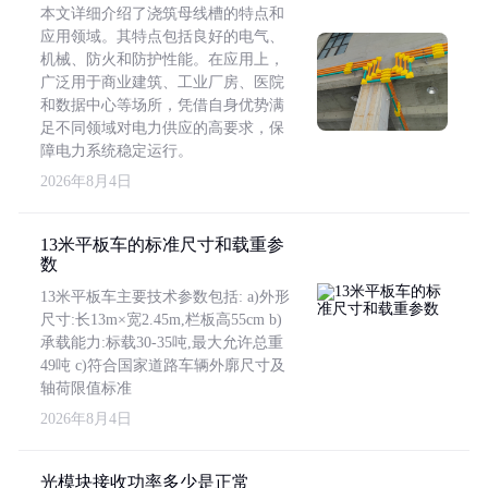
本文详细介绍了浇筑母线槽的特点和
应用领域。其特点包括良好的电气、
机械、防火和防护性能。在应用上，
广泛用于商业建筑、工业厂房、医院
和数据中心等场所，凭借自身优势满
足不同领域对电力供应的高要求，保
障电力系统稳定运行。
2026年8月4日
13米平板车的标准尺寸和载重参
数
13米平板车主要技术参数包括: a)外形
尺寸:长13m×宽2.45m,栏板高55cm b)
承载能力:标载30-35吨,最大允许总重
49吨 c)符合国家道路车辆外廓尺寸及
轴荷限值标准
2026年8月4日
光模块接收功率多少是正常