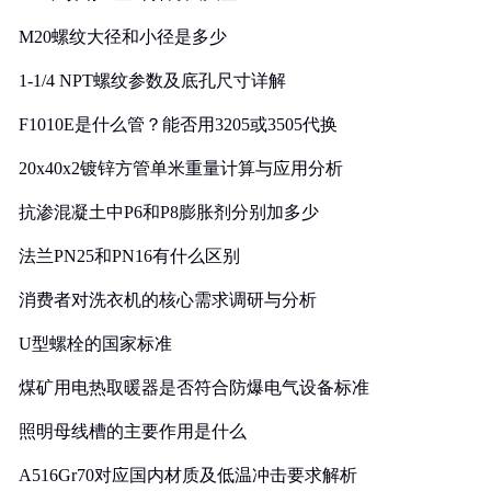
M20螺纹大径和小径是多少
1-1/4 NPT螺纹参数及底孔尺寸详解
F1010E是什么管？能否用3205或3505代换
20x40x2镀锌方管单米重量计算与应用分析
抗渗混凝土中P6和P8膨胀剂分别加多少
法兰PN25和PN16有什么区别
消费者对洗衣机的核心需求调研与分析
U型螺栓的国家标准
煤矿用电热取暖器是否符合防爆电气设备标准
照明母线槽的主要作用是什么
A516Gr70对应国内材质及低温冲击要求解析