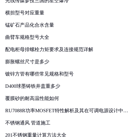
光线传媒参投三国的星空爆冷
横担型号对应重量
锰矿石产品化合水含量
曲臂车规格型号大全
配电柜母排螺栓力矩要求及连接规范详解
膨胀螺丝尺寸是多少
镀锌方管有哪些常见规格和型号
D400球墨铸铁井盖重多少
覆膜砂的耐高温性能如何
RU7088R功率MOSFET特性解析及其在可调电源设计中的
实践
不锈钢通风 管道施工
201不锈钢重量计算方法大全