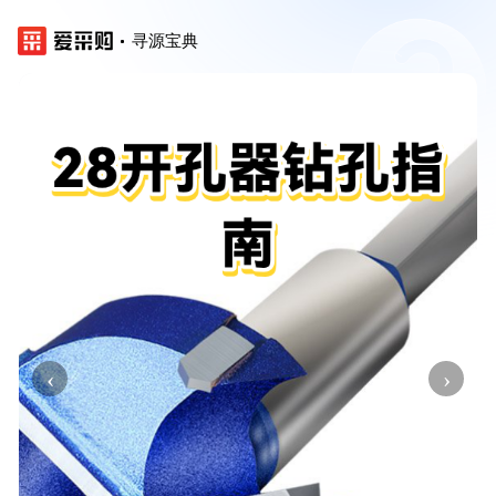
寻源宝典
‹
›