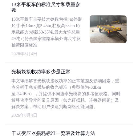
13米平板车的标准尺寸和载重参
数
13米平板车主要技术参数包括: a)外形
尺寸:长13m×宽2.45m,栏板高55cm b)
承载能力:标载30-35吨,最大允许总重
49吨 c)符合国家道路车辆外廓尺寸及
轴荷限值标准
2026年8月4日
光模块接收功率多少是正常
本文详细解答光模块接收功率的正常范围及影响因素，重
点分析千兆光模块的收光标准（典型值为-3dBm
至-24dBm），并提供不同速率光模块的参考值表格。同时
解释功率异常的常见原因（如光纤损耗、连接器问题）及
解决方案，帮助用户快速判断网络性能问题。
2026年8月4日
干式变压器损耗标准一览表及计算方法