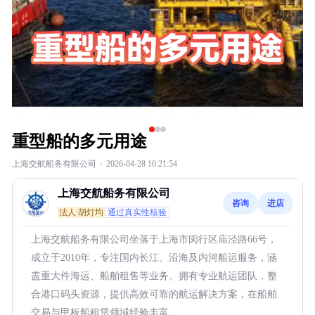
重型船的多元用途
上海交航船务有限公司
·
2026-04-28 10:21:54
上海交航船务有限公司
咨询
进店
法人:胡灯均
通过真实性核验
上海交航船务有限公司坐落于上海市闵行区庙泾路66号，
成立于2010年，专注国内长江、沿海及内河船运服务，涵
盖重大件海运、船舶租售等业务。拥有专业航运团队，整
合港口码头资源，提供高效可靠的航运解决方案，在船舶
交易与甲板船租赁领域经验丰富。