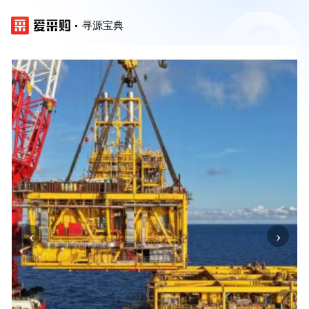
寻源宝典
‹
›