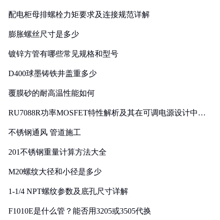
配电柜母排螺栓力矩要求及连接规范详解
膨胀螺丝尺寸是多少
镀锌方管有哪些常见规格和型号
D400球墨铸铁井盖重多少
覆膜砂的耐高温性能如何
RU7088R功率MOSFET特性解析及其在可调电源设计中的
实践
不锈钢通风 管道施工
201不锈钢重量计算方法大全
M20螺纹大径和小径是多少
1-1/4 NPT螺纹参数及底孔尺寸详解
F1010E是什么管？能否用3205或3505代换