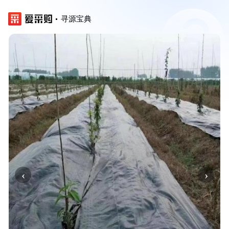
寻源宝典
‹
›