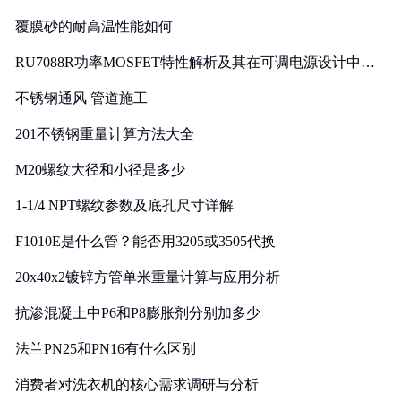
覆膜砂的耐高温性能如何
RU7088R功率MOSFET特性解析及其在可调电源设计中的
实践
不锈钢通风 管道施工
201不锈钢重量计算方法大全
M20螺纹大径和小径是多少
1-1/4 NPT螺纹参数及底孔尺寸详解
F1010E是什么管？能否用3205或3505代换
20x40x2镀锌方管单米重量计算与应用分析
抗渗混凝土中P6和P8膨胀剂分别加多少
法兰PN25和PN16有什么区别
消费者对洗衣机的核心需求调研与分析