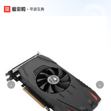
寻源宝典
‹
›