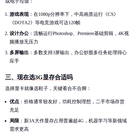
成电子垃圾：
游戏表现
：在1080p分辨率下，中高画质运行《CS
》
《DOTA2》等电竞游戏可达120帧
设计办公
：流畅运行Photoshop、Premiere基础剪辑，4K视
频播放无压力
多屏输出
：多数支持3屏输出，办公炒股多任务处理得心
应手
三、现在选3G显存合适吗
选择显卡就像选鞋子，关键看合不合脚：
优点
：价格通常较友好，功耗控制理想，二手市场存货
充足
局限
：新3A大作显存占用普遍超4G，机器学习等新领域
需求更高