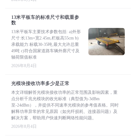
13米平板车的标准尺寸和载重参
数
13米平板车主要技术参数包括: a)外形
尺寸:长13m×宽2.45m,栏板高55cm b)
承载能力:标载30-35吨,最大允许总重
49吨 c)符合国家道路车辆外廓尺寸及
轴荷限值标准
2026年8月4日
光模块接收功率多少是正常
本文详细解答光模块接收功率的正常范围及影响因素，重
点分析千兆光模块的收光标准（典型值为-3dBm
至-24dBm），并提供不同速率光模块的参考值表格。同时
解释功率异常的常见原因（如光纤损耗、连接器问题）及
解决方案，帮助用户快速判断网络性能问题。
2026年8月4日