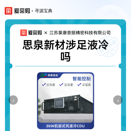
寻源宝典
‹
›