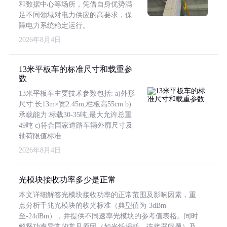
和数据中心等场所，凭借自身优势满
足不同领域对电力供应的高要求，保
障电力系统稳定运行。
2026年8月4日
13米平板车的标准尺寸和载重参
数
13米平板车主要技术参数包括: a)外形
尺寸:长13m×宽2.45m,栏板高55cm b)
承载能力:标载30-35吨,最大允许总重
49吨 c)符合国家道路车辆外廓尺寸及
轴荷限值标准
2026年8月4日
光模块接收功率多少是正常
本文详细解答光模块接收功率的正常范围及影响因素，重
点分析千兆光模块的收光标准（典型值为-3dBm
至-24dBm），并提供不同速率光模块的参考值表格。同时
解释功率异常的常见原因（如光纤损耗、连接器问题）及