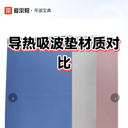
寻源宝典
‹
›