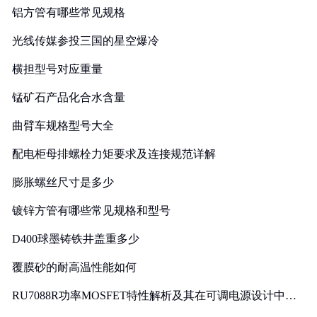
铝方管有哪些常见规格
光线传媒参投三国的星空爆冷
横担型号对应重量
锰矿石产品化合水含量
曲臂车规格型号大全
配电柜母排螺栓力矩要求及连接规范详解
膨胀螺丝尺寸是多少
镀锌方管有哪些常见规格和型号
D400球墨铸铁井盖重多少
覆膜砂的耐高温性能如何
RU7088R功率MOSFET特性解析及其在可调电源设计中的
实践