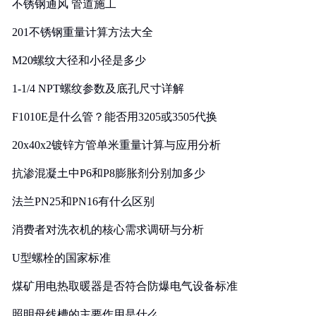
不锈钢通风 管道施工
201不锈钢重量计算方法大全
M20螺纹大径和小径是多少
1-1/4 NPT螺纹参数及底孔尺寸详解
F1010E是什么管？能否用3205或3505代换
20x40x2镀锌方管单米重量计算与应用分析
抗渗混凝土中P6和P8膨胀剂分别加多少
法兰PN25和PN16有什么区别
消费者对洗衣机的核心需求调研与分析
U型螺栓的国家标准
煤矿用电热取暖器是否符合防爆电气设备标准
照明母线槽的主要作用是什么