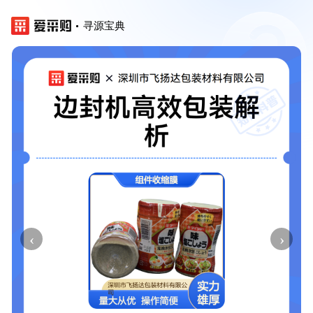
寻源宝典
‹
›