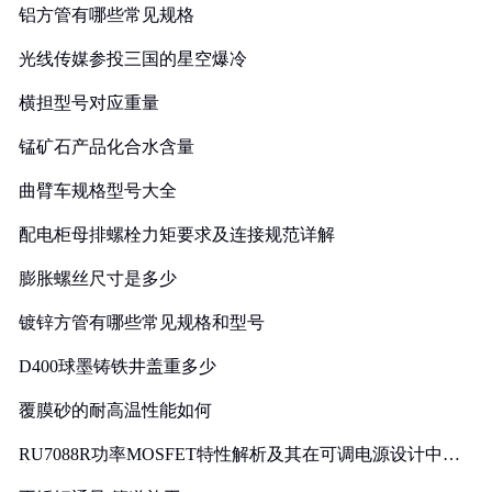
铝方管有哪些常见规格
光线传媒参投三国的星空爆冷
横担型号对应重量
锰矿石产品化合水含量
曲臂车规格型号大全
配电柜母排螺栓力矩要求及连接规范详解
膨胀螺丝尺寸是多少
镀锌方管有哪些常见规格和型号
D400球墨铸铁井盖重多少
覆膜砂的耐高温性能如何
RU7088R功率MOSFET特性解析及其在可调电源设计中的
实践