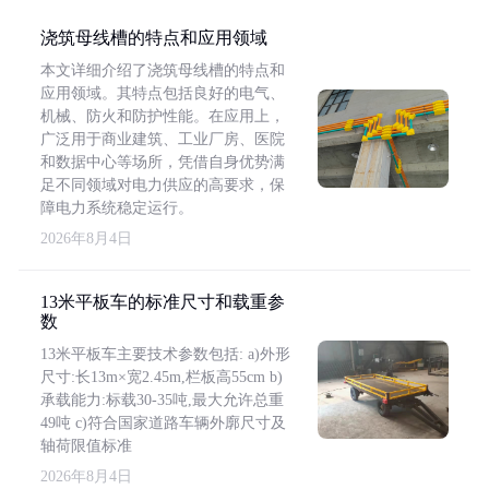
浇筑母线槽的特点和应用领域
本文详细介绍了浇筑母线槽的特点和
应用领域。其特点包括良好的电气、
机械、防火和防护性能。在应用上，
广泛用于商业建筑、工业厂房、医院
和数据中心等场所，凭借自身优势满
足不同领域对电力供应的高要求，保
障电力系统稳定运行。
2026年8月4日
13米平板车的标准尺寸和载重参
数
13米平板车主要技术参数包括: a)外形
尺寸:长13m×宽2.45m,栏板高55cm b)
承载能力:标载30-35吨,最大允许总重
49吨 c)符合国家道路车辆外廓尺寸及
轴荷限值标准
2026年8月4日