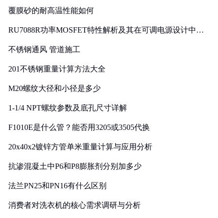
覆膜砂的耐高温性能如何
RU7088R功率MOSFET特性解析及其在可调电源设计中的
实践
不锈钢通风 管道施工
201不锈钢重量计算方法大全
M20螺纹大径和小径是多少
1-1/4 NPT螺纹参数及底孔尺寸详解
F1010E是什么管？能否用3205或3505代换
20x40x2镀锌方管单米重量计算与应用分析
抗渗混凝土中P6和P8膨胀剂分别加多少
法兰PN25和PN16有什么区别
消费者对洗衣机的核心需求调研与分析