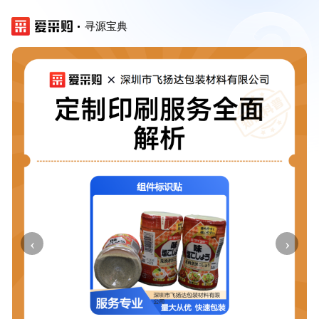
寻源宝典
‹
›