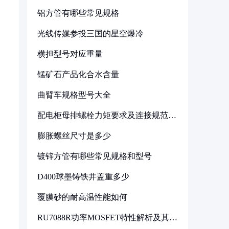
铝方管有哪些常见规格
光线传媒参投三国的星空爆冷
横担型号对应重量
锰矿石产品化合水含量
曲臂车规格型号大全
配电柜母排螺栓力矩要求及连接规范详
解
膨胀螺丝尺寸是多少
镀锌方管有哪些常见规格和型号
D400球墨铸铁井盖重多少
覆膜砂的耐高温性能如何
RU7088R功率MOSFET特性解析及其在
可调电源设计中的实践