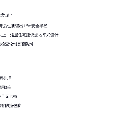
金数据：
后也要留出1.5m安全半径
米以上，矮层住宅建议选地平式设计
需检查轮锁是否防滑
固处理
用3倍
声且无卡顿
需有防撞包胶