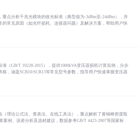
点分析千兆光模块的收光标准（典型值为-3dBm至-24dBm），并
常的常见原因（如光纤损耗、连接器问题）及解决方案，帮助用户快
/T 10228-2015），提供1000kVA变压器损耗计算实例，分步
，涵盖SCB10/SCB13等常见型号参数，指导用户快速掌握变压器
法（理论公式法、查表法、在线工具法），重点解析了黄铜棒密度取
计算案例、误差分析及选材建议，数据参考GB/T 4423-2007等国家标