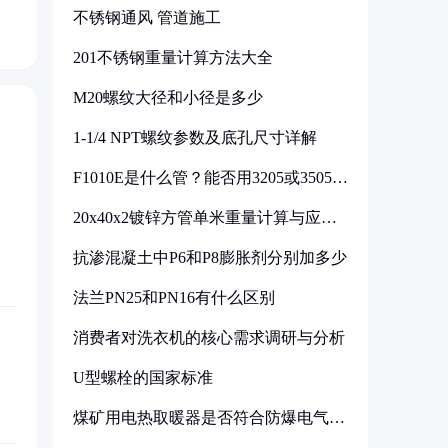
不锈钢通风 管道施工
201不锈钢重量计算方法大全
M20螺纹大径和小径是多少
1-1/4 NPT螺纹参数及底孔尺寸详解
F1010E是什么管？能否用3205或3505代
换
20x40x2镀锌方管单米重量计算与应用
分析
抗渗混凝土中P6和P8膨胀剂分别加多少
法兰PN25和PN16有什么区别
消费者对洗衣机的核心需求调研与分析
U型螺栓的国家标准
煤矿用电热取暖器是否符合防爆电气设
备标准