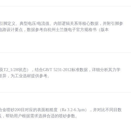
括各引脚定义、典型电压/电流值、内部逻辑关系等核心数据，并附引脚参
电路设计要点，数据参考自杭州士兰微电子官方规格书（版本
_1/2H状态），结合GB/T 5231-2012标准数据，详细分析其力学
差异，为工业选材提供参考。
砂200目对应的表面粗糙度（Ra 3.2-6.3μm），并对比不同目数
业实践，帮助用户根据需求选择合适的喷砂参数。