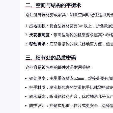
二、空间与结构的平衡术
别让健身器材变成家具！测量空间时记住这组黄
占地面积
：复合型器材需要3㎡以上，折叠款展开
天花板高度
：带高位滑轮的机型要求层高2.4
移动需求
：底部带滚轮的款式移动更方便，但
三、细节处的品质密码
这些容易被忽略的部件才是耐用关键：
钢架厚度：主承重管材应≥2mm，焊接处要有加
把手材质：发泡棉包裹的防滑把手比纯塑料款耐
轴承系统：听滑轮转动声音，优质轴承几乎无
防护设计：插销式配重比挂片式更安全，边缘