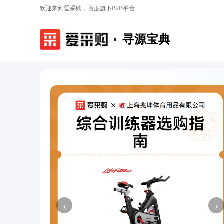
欢迎来到爱采购，百度旗下B2B平台
寻源宝典
‹
›