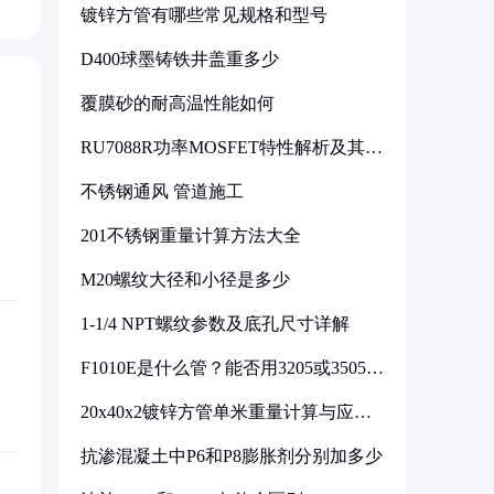
镀锌方管有哪些常见规格和型号
D400球墨铸铁井盖重多少
覆膜砂的耐高温性能如何
RU7088R功率MOSFET特性解析及其在
可调电源设计中的实践
不锈钢通风 管道施工
201不锈钢重量计算方法大全
M20螺纹大径和小径是多少
1-1/4 NPT螺纹参数及底孔尺寸详解
F1010E是什么管？能否用3205或3505代
换
20x40x2镀锌方管单米重量计算与应用
分析
抗渗混凝土中P6和P8膨胀剂分别加多少