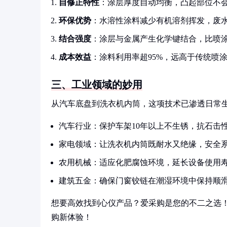
自修正特性
：涂层厚度自动均衡，凸起部位不
环保优势
：水溶性涂料减少有机溶剂挥发，废
结合强度
：涂层与金属产生化学键结合，比喷涂
成本效益
：涂料利用率超95%，远高于传统喷涂
三、工业领域的妙用
从汽车底盘到洗衣机内筒，这项技术已渗透日常
汽车行业：保护车架10年以上不生锈，抗石击
家电领域：让洗衣机内筒既耐水又绝缘，安全
农用机械：适应化肥腐蚀环境，延长设备使用
建筑五金：确保门窗铰链在潮湿环境中保持顺
想要高效找到心仪产品？爱采购是您的不二之选
购新体验！