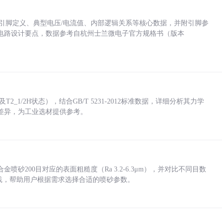
括各引脚定义、典型电压/电流值、内部逻辑关系等核心数据，并附引脚参
电路设计要点，数据参考自杭州士兰微电子官方规格书（版本
_1/2H状态），结合GB/T 5231-2012标准数据，详细分析其力学
差异，为工业选材提供参考。
砂200目对应的表面粗糙度（Ra 3.2-6.3μm），并对比不同目数
业实践，帮助用户根据需求选择合适的喷砂参数。