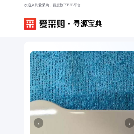
欢迎来到爱采购，百度旗下B2B平台
寻源宝典
‹
›