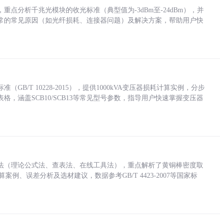
点分析千兆光模块的收光标准（典型值为-3dBm至-24dBm），并
常的常见原因（如光纤损耗、连接器问题）及解决方案，帮助用户快
/T 10228-2015），提供1000kVA变压器损耗计算实例，分步
，涵盖SCB10/SCB13等常见型号参数，指导用户快速掌握变压器
法（理论公式法、查表法、在线工具法），重点解析了黄铜棒密度取
计算案例、误差分析及选材建议，数据参考GB/T 4423-2007等国家标