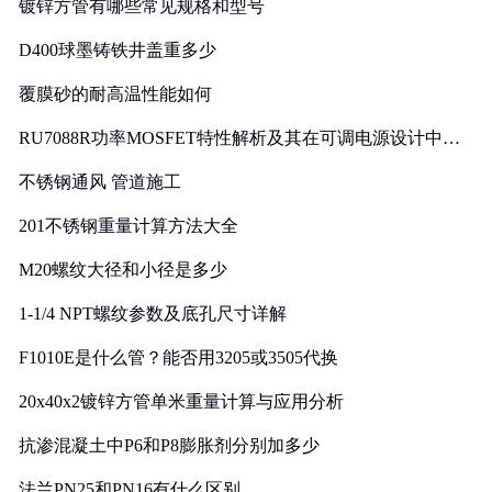
镀锌方管有哪些常见规格和型号
D400球墨铸铁井盖重多少
覆膜砂的耐高温性能如何
RU7088R功率MOSFET特性解析及其在可调电源设计中的
实践
不锈钢通风 管道施工
201不锈钢重量计算方法大全
M20螺纹大径和小径是多少
1-1/4 NPT螺纹参数及底孔尺寸详解
F1010E是什么管？能否用3205或3505代换
20x40x2镀锌方管单米重量计算与应用分析
抗渗混凝土中P6和P8膨胀剂分别加多少
法兰PN25和PN16有什么区别