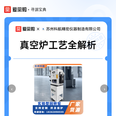
寻源宝典
‹
›