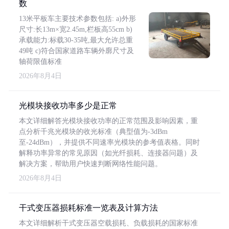
数
13米平板车主要技术参数包括: a)外形
尺寸:长13m×宽2.45m,栏板高55cm b)
承载能力:标载30-35吨,最大允许总重
49吨 c)符合国家道路车辆外廓尺寸及
轴荷限值标准
2026年8月4日
光模块接收功率多少是正常
本文详细解答光模块接收功率的正常范围及影响因素，重
点分析千兆光模块的收光标准（典型值为-3dBm
至-24dBm），并提供不同速率光模块的参考值表格。同时
解释功率异常的常见原因（如光纤损耗、连接器问题）及
解决方案，帮助用户快速判断网络性能问题。
2026年8月4日
干式变压器损耗标准一览表及计算方法
本文详细解析干式变压器空载损耗、负载损耗的国家标准